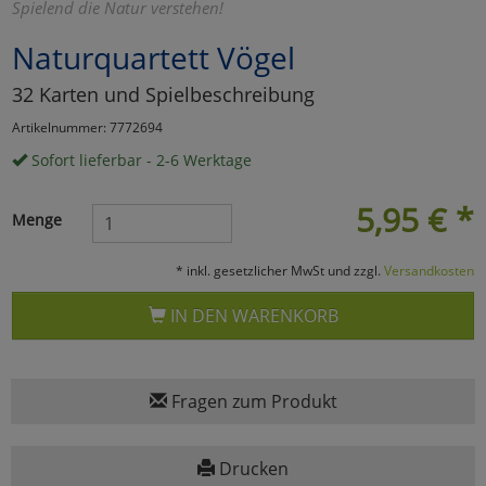
Spielend die Natur verstehen!
Marketing
Naturquartett Vögel
32 Karten und Spielbeschreibung
Umfragetools
Artikelnummer: 7772694
Sofort lieferbar - 2-6 Werktage
Cookies
Alle Akzeptieren
5,95
€
*
Menge
Cookies
Einstellungen speichern
* inkl. gesetzlicher MwSt und zzgl.
Versandkosten
zu Haupptseite Zustimmun
zurück
IN DEN WARENKORB
Fragen zum Produkt
Drucken