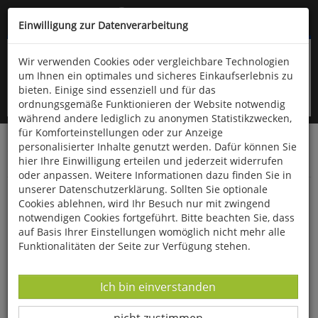
Kompletten Head der Seite überspringen
(06766) 903-200
oder (06766) 9323-960
Einwilligung zur Datenverarbeitung
Wir verwenden Cookies oder vergleichbare Technologien
um Ihnen ein optimales und sicheres Einkaufserlebnis zu
bieten. Einige sind essenziell und für das
ordnungsgemäße Funktionieren der Website notwendig
während andere lediglich zu anonymen Statistikzwecken,
für Komforteinstellungen oder zur Anzeige
personalisierter Inhalte genutzt werden. Dafür können Sie
Startseite
Technik & Freizeit
Spiel & Spaß
hier Ihre Einwilligung erteilen und jederzeit widerrufen
Gesellschaftsspiele
oder anpassen. Weitere Informationen dazu finden Sie in
unserer Datenschutzerklärung. Sollten Sie optionale
Naturquartett Vögel
Cookies ablehnen, wird Ihr Besuch nur mit zwingend
notwendigen Cookies fortgeführt. Bitte beachten Sie, dass
auf Basis Ihrer Einstellungen womöglich nicht mehr alle
Funktionalitäten der Seite zur Verfügung stehen.
Datenverarbeitung -
Ich bin einverstanden
Datenverarbeitung -