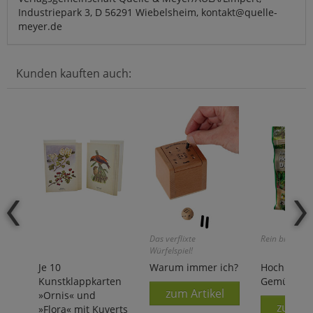
Industriepark 3, D 56291 Wiebelsheim, kontakt@quelle-
meyer.de
Kunden kauften auch:
Das verflixte
Rein biologisc
Würfelspiel!
Je 10
Warum immer ich?
Hochbeet-
Kunstklappkarten
Gemüsedü
zum Artikel
»Ornis« und
zum Ar
»Flora« mit Kuverts