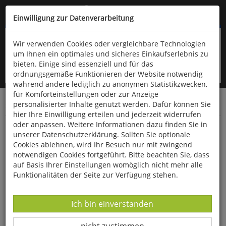
Kompletten Head der Seite überspringen
(06766) 903-200
oder (06766) 9323-960
Einwilligung zur Datenverarbeitung
Wir verwenden Cookies oder vergleichbare Technologien
um Ihnen ein optimales und sicheres Einkaufserlebnis zu
bieten. Einige sind essenziell und für das
ordnungsgemäße Funktionieren der Website notwendig
während andere lediglich zu anonymen Statistikzwecken,
für Komforteinstellungen oder zur Anzeige
personalisierter Inhalte genutzt werden. Dafür können Sie
Startseite
Bücher
Psychologie
hier Ihre Einwilligung erteilen und jederzeit widerrufen
oder anpassen. Weitere Informationen dazu finden Sie in
Nachtaktiv
unserer Datenschutzerklärung. Sollten Sie optionale
Cookies ablehnen, wird Ihr Besuch nur mit zwingend
notwendigen Cookies fortgeführt. Bitte beachten Sie, dass
auf Basis Ihrer Einstellungen womöglich nicht mehr alle
Funktionalitäten der Seite zur Verfügung stehen.
Datenverarbeitung -
Ich bin einverstanden
Datenverarbeitung -