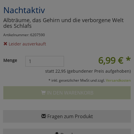
Nachtaktiv
Marketing
Albträume, das Gehirn und die verborgene Welt
des Schlafs
Umfragetools
Artikelnummer: 6207590
Leider ausverkauft
Cookies
Alle Akzeptieren
6,99
€
*
Menge
Cookies
Einstellungen speichern
statt 22,95 (gebundener Preis aufgehoben)
zu Haupptseite Zustimmun
zurück
* inkl. gesetzlicher MwSt und zzgl.
Versandkosten
IN DEN WARENKORB
Fragen zum Produkt