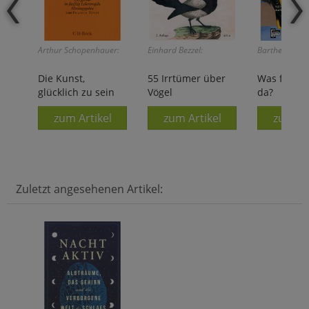
Arthur Schopenhauer:
Einhard Bezzel:
Barthel/Douga
Die Kunst,
55 Irrtümer über
Was fliegt
glücklich zu sein
Vögel
da?
zum Artikel
zum Artikel
zum Ar
Zuletzt angesehenen Artikel: