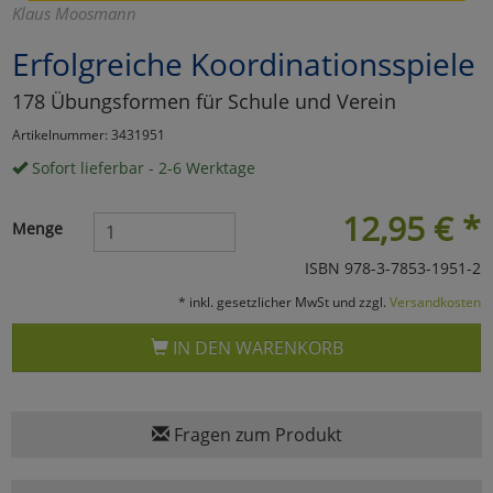
Klaus Moosmann
Marketing
Erfolgreiche Koordinationsspiele
178 Übungsformen für Schule und Verein
Umfragetools
Artikelnummer: 3431951
Sofort lieferbar - 2-6 Werktage
Cookies
Alle Akzeptieren
12,95
€
*
Menge
Cookies
Einstellungen speichern
ISBN 978-3-7853-1951-2
zu Haupptseite Zustimmun
zurück
* inkl. gesetzlicher MwSt und zzgl.
Versandkosten
IN DEN WARENKORB
Fragen zum Produkt