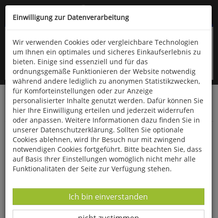
Kompletten Head der Seite überspringen
(06766) 903-200
oder (06766) 9323-960
Einwilligung zur Datenverarbeitung
Wir verwenden Cookies oder vergleichbare Technologien
um Ihnen ein optimales und sicheres Einkaufserlebnis zu
bieten. Einige sind essenziell und für das
ordnungsgemäße Funktionieren der Website notwendig
während andere lediglich zu anonymen Statistikzwecken,
für Komforteinstellungen oder zur Anzeige
personalisierter Inhalte genutzt werden. Dafür können Sie
Startseite
Bücher
Limpert Verlag
hier Ihre Einwilligung erteilen und jederzeit widerrufen
Kindergarten, Schule- und Vereinssport
Spiele
oder anpassen. Weitere Informationen dazu finden Sie in
unserer Datenschutzerklärung. Sollten Sie optionale
Erfolgreiche Koordinationsspiele
Cookies ablehnen, wird Ihr Besuch nur mit zwingend
notwendigen Cookies fortgeführt. Bitte beachten Sie, dass
auf Basis Ihrer Einstellungen womöglich nicht mehr alle
Funktionalitäten der Seite zur Verfügung stehen.
Datenverarbeitung -
Ich bin einverstanden
Datenverarbeitung -