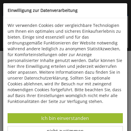
Kompletten Head der Seite überspringen
(06766) 903-200
oder (06766) 9323-960
Einwilligung zur Datenverarbeitung
Wir verwenden Cookies oder vergleichbare Technologien
um Ihnen ein optimales und sicheres Einkaufserlebnis zu
bieten. Einige sind essenziell und für das
ordnungsgemäße Funktionieren der Website notwendig
während andere lediglich zu anonymen Statistikzwecken,
für Komforteinstellungen oder zur Anzeige
personalisierter Inhalte genutzt werden. Dafür können Sie
Startseite
Bücher
Limpert Verlag
hier Ihre Einwilligung erteilen und jederzeit widerrufen
Kindergarten, Schule- und Vereinssport
Spiele
oder anpassen. Weitere Informationen dazu finden Sie in
unserer Datenschutzerklärung. Sollten Sie optionale
Das große Limpert-Buch der Kleinen Spiele
Cookies ablehnen, wird Ihr Besuch nur mit zwingend
notwendigen Cookies fortgeführt. Bitte beachten Sie, dass
auf Basis Ihrer Einstellungen womöglich nicht mehr alle
Funktionalitäten der Seite zur Verfügung stehen.
Datenverarbeitung -
Ich bin einverstanden
Datenverarbeitung -