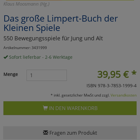
Klaus Moosmann (Hg.)
Marketing
Das große Limpert-Buch der
Kleinen Spiele
Umfragetools
550 Bewegungsspiele für Jung und Alt
Artikelnummer: 3431999
Cookies
Alle Akzeptieren
Sofort lieferbar - 2-6 Werktage
Cookies
Einstellungen speichern
39,95
€
*
Menge
zu Haupptseite Zustimmun
zurück
ISBN 978-3-7853-1999-4
* inkl. gesetzlicher MwSt und zzgl.
Versandkosten
IN DEN WARENKORB
Fragen zum Produkt