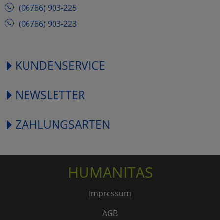
(06766) 903-225
(06766) 903-223
KUNDENSERVICE
NEWSLETTER
ZAHLUNGSARTEN
HUMANITAS
Impressum
AGB