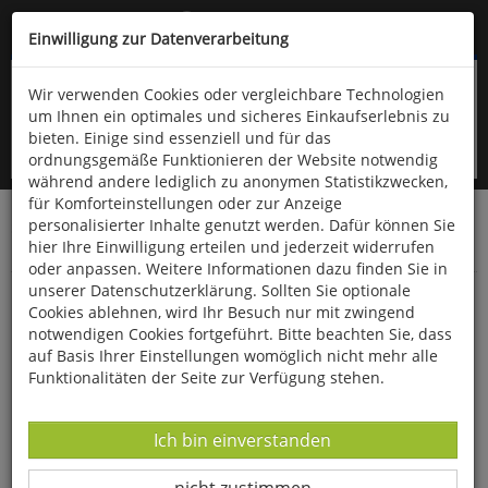
Kompletten Head der Seite überspringen
(06766) 903-200
oder (06766) 9323-960
Einwilligung zur Datenverarbeitung
Wir verwenden Cookies oder vergleichbare Technologien
um Ihnen ein optimales und sicheres Einkaufserlebnis zu
bieten. Einige sind essenziell und für das
ordnungsgemäße Funktionieren der Website notwendig
während andere lediglich zu anonymen Statistikzwecken,
für Komforteinstellungen oder zur Anzeige
personalisierter Inhalte genutzt werden. Dafür können Sie
Startseite
Bücher
Limpert Verlag
hier Ihre Einwilligung erteilen und jederzeit widerrufen
Kindergarten, Schule- und Vereinssport
Spiele
oder anpassen. Weitere Informationen dazu finden Sie in
unserer Datenschutzerklärung. Sollten Sie optionale
161 kleine Aufwärmspiele
Cookies ablehnen, wird Ihr Besuch nur mit zwingend
notwendigen Cookies fortgeführt. Bitte beachten Sie, dass
auf Basis Ihrer Einstellungen womöglich nicht mehr alle
Funktionalitäten der Seite zur Verfügung stehen.
Datenverarbeitung -
Ich bin einverstanden
Datenverarbeitung -