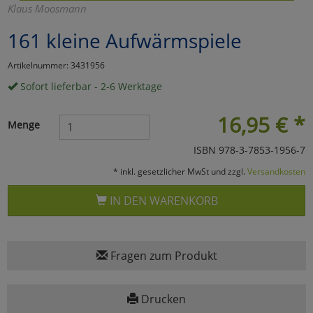
Klaus Moosmann
Marketing
161 kleine Aufwärmspiele
Umfragetools
Artikelnummer: 3431956
Sofort lieferbar - 2-6 Werktage
Cookies
Alle Akzeptieren
16,95
€
*
Menge
Cookies
Einstellungen speichern
ISBN 978-3-7853-1956-7
* inkl. gesetzlicher MwSt und zzgl.
Versandkosten
zu Haupptseite Zustimmun
zurück
IN DEN WARENKORB
Fragen zum Produkt
Drucken