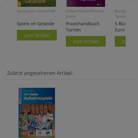
Sportpraxis Sonderheft
Sabine Hafner/Andreas
Buchpaket-
Laube
Sonderaktion
Spiele im Gelände
Praxishandbuch
5 Bücher fü
Turnen
Euro
zum Artikel
zum Artikel
zum Ar
Zuletzt angesehenen Artikel: