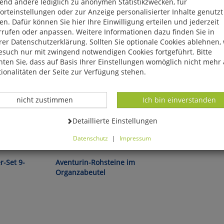
end andere lediglich zu anonymen Statistikzwecken, für
rteinstellungen oder zur Anzeige personalisierter Inhalte genutzt
n. Dafür können Sie hier Ihre Einwilligung erteilen und jederzeit
rrufen oder anpassen. Weitere Informationen dazu finden Sie in
er Datenschutzerklärung. Sollten Sie optionale Cookies ablehnen,
esuch nur mit zwingend notwendigen Cookies fortgeführt. Bitte
ten Sie, dass auf Basis Ihrer Einstellungen womöglich nicht mehr 
ionalitäten der Seite zur Verfügung stehen.
Datenverarbeitung -
Datenverarbeitung -
nicht zustimmen
Ich bin einverstanden
Datenverarbeitung -
Detaillierte Einstellungen
Datenschutz
|
Impressum
sreinigung!
können Sie alle optionalen Cookies einstellen. Sollten Sie optionale
ies ablehnen, wird Ihr Besuch nur mit zwingend notwendigen Cook
r-Set 9-
Aventurin-Rohsteine im
eführt. Bitte beachten Sie, dass auf Basis Ihrer Einstellungen womö
Organzabeutel
 mehr alle Funktionalitäten der Seite zur Verfügung stehen.
tverständlich können Sie die Einstellungen jederzeit widerrufen o
ssen.