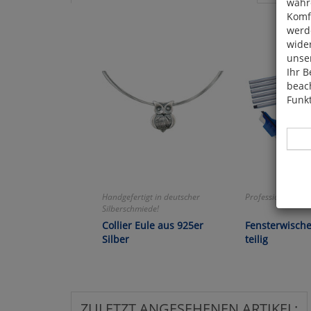
währ
Komfo
werde
wide
unser
Ihr B
beach
Funkt
Handgefertigt in deutscher
Professionelle Gla
Hier 
Silberschmiede!
Cook
Collier Eule aus 925er
Fensterwische
fortg
Silber
teilig
nicht
Selbs
anpa
ZULETZT ANGESEHENEN ARTIKEL: