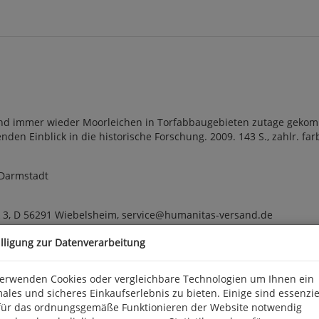
and immer wieder Moorleichen in Torfabbaugebieten zutage gekom
den Einblick in die historische Forschung. 2009. 143 S., zahlr. farbi
 Darmstadt
k 3, D 56291 Wiebelsheim, service@humanitas-versand.de
illigung zur Datenverarbeitung
verwenden Cookies oder vergleichbare Technologien um Ihnen ein
ales und sicheres Einkaufserlebnis zu bieten. Einige sind essenzie
für das ordnungsgemäße Funktionieren der Website notwendig