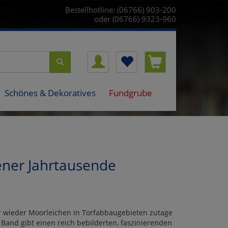
Bestellhotline: (06766) 903-200
oder (06766) 9323-960
Schönes & Dekoratives
Fundgrube
ener Jahrtausende
 wieder Moorleichen in Torfabbaugebieten zutage
and gibt einen reich bebilderten, faszinierenden