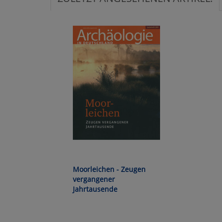
Ko
Wa
Pe
Ma
Um
Moorleichen - Zeugen
vergangener
Jahrtausende