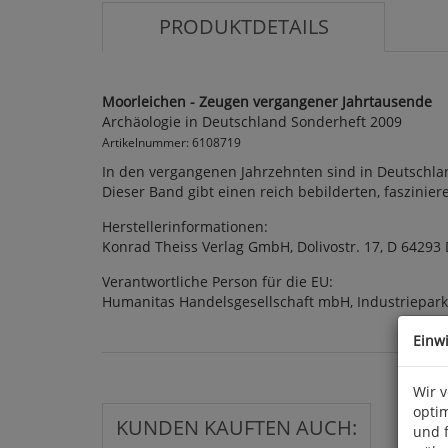
PRODUKTDETAILS
Moorleichen - Zeugen vergangener Jahrtausende
Archäologie in Deutschland Sonderheft 2009
Artikelnummer: 6108719
In den vergangenen Jahrzehnten sind in Deutschl
Dieser Band gibt einen reich bebilderten, faszinieren
Herstellerinformationen:
Konrad Theiss Verlag GmbH, Dolivostr. 17, D 64293
Verantwortliche Person für die EU:
Humanitas Handelsgesellschaft mbH, Industriepar
Einw
Wir 
optim
KUNDEN KAUFTEN AUCH:
und 