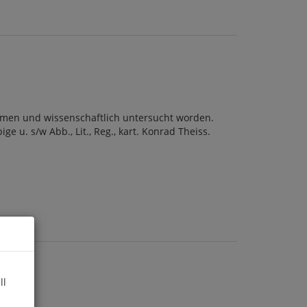
men und wissenschaftlich untersucht worden.
ge u. s/w Abb., Lit., Reg., kart. Konrad Theiss.
ll