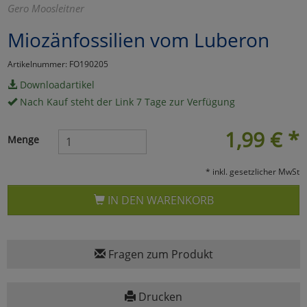
Gero Moosleitner
Marketing
Miozänfossilien vom Luberon
Umfragetools
Artikelnummer: FO190205
Downloadartikel
Nach Kauf steht der Link 7 Tage zur Verfügung
Cookies
Alle Akzeptieren
1,99
€
*
Menge
Cookies
Einstellungen speichern
* inkl. gesetzlicher MwSt
zu Haupptseite Zustimmun
zurück
IN DEN WARENKORB
Fragen zum Produkt
Drucken