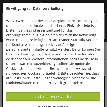
Kompletten Head der Seite überspringen
(06766) 903-200
oder (06766) 9323-960
Einwilligung zur Datenverarbeitung
Wir verwenden Cookies oder vergleichbare Technologien
um Ihnen ein optimales und sicheres Einkaufserlebnis zu
bieten. Einige sind essenziell und für das
ordnungsgemäße Funktionieren der Website notwendig
während andere lediglich zu anonymen Statistikzwecken,
für Komforteinstellungen oder zur Anzeige
personalisierter Inhalte genutzt werden. Dafür können Sie
Startseite
Bücher
Downloads
Zeitschriften
hier Ihre Einwilligung erteilen und jederzeit widerrufen
Fossilien
oder anpassen. Weitere Informationen dazu finden Sie in
unserer Datenschutzerklärung. Sollten Sie optionale
Miozänfossilien vom Luberon
Cookies ablehnen, wird Ihr Besuch nur mit zwingend
notwendigen Cookies fortgeführt. Bitte beachten Sie, dass
auf Basis Ihrer Einstellungen womöglich nicht mehr alle
Funktionalitäten der Seite zur Verfügung stehen.
Datenverarbeitung -
Ich bin einverstanden
Datenverarbeitung -