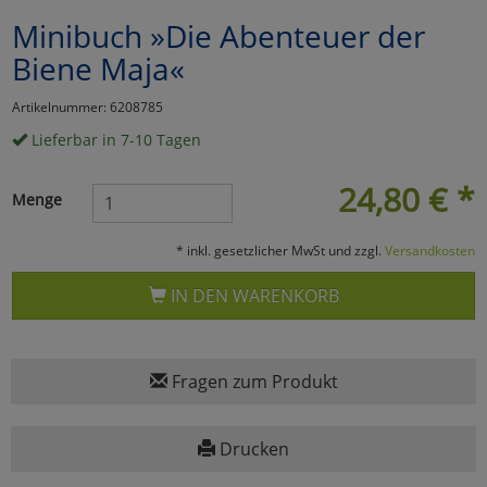
Minibuch »Die Abenteuer der
Marketing
Biene Maja«
Umfragetools
Artikelnummer: 6208785
Lieferbar in 7-10 Tagen
Cookies
Alle Akzeptieren
24,80
€
*
Menge
Cookies
Einstellungen speichern
* inkl. gesetzlicher MwSt und zzgl.
Versandkosten
zu Haupptseite Zustimmun
zurück
IN DEN WARENKORB
Fragen zum Produkt
Drucken