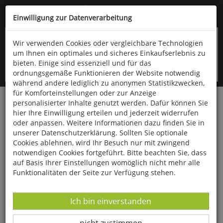
Kompletten Head der Seite überspringen
(06766) 903-200
oder (06766) 9323-960
Einwilligung zur Datenverarbeitung
Wir verwenden Cookies oder vergleichbare Technologien
um Ihnen ein optimales und sicheres Einkaufserlebnis zu
bieten. Einige sind essenziell und für das
ordnungsgemäße Funktionieren der Website notwendig
während andere lediglich zu anonymen Statistikzwecken,
für Komforteinstellungen oder zur Anzeige
personalisierter Inhalte genutzt werden. Dafür können Sie
Startseite
Bücher
Literatur
Diverses
hier Ihre Einwilligung erteilen und jederzeit widerrufen
oder anpassen. Weitere Informationen dazu finden Sie in
Minibuch »Die Abenteuer der Biene Maja«
unserer Datenschutzerklärung. Sollten Sie optionale
Cookies ablehnen, wird Ihr Besuch nur mit zwingend
notwendigen Cookies fortgeführt. Bitte beachten Sie, dass
auf Basis Ihrer Einstellungen womöglich nicht mehr alle
Funktionalitäten der Seite zur Verfügung stehen.
Datenverarbeitung -
Ich bin einverstanden
Datenverarbeitung -