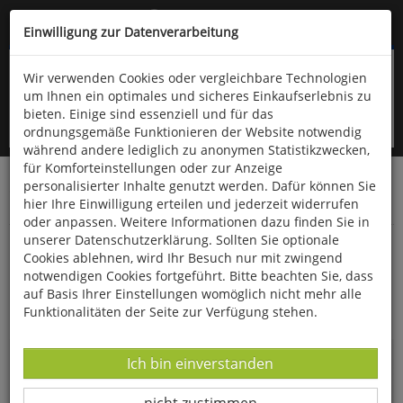
Kompletten Head der Seite überspringen
(06766) 903-200
oder (06766) 9323-960
Einwilligung zur Datenverarbeitung
Wir verwenden Cookies oder vergleichbare Technologien
um Ihnen ein optimales und sicheres Einkaufserlebnis zu
bieten. Einige sind essenziell und für das
ordnungsgemäße Funktionieren der Website notwendig
während andere lediglich zu anonymen Statistikzwecken,
für Komforteinstellungen oder zur Anzeige
personalisierter Inhalte genutzt werden. Dafür können Sie
Startseite
Bücher
Biologie allgemein
hier Ihre Einwilligung erteilen und jederzeit widerrufen
Ökologie & Naturschutz
oder anpassen. Weitere Informationen dazu finden Sie in
unserer Datenschutzerklärung. Sollten Sie optionale
Lebensraum Erde
Cookies ablehnen, wird Ihr Besuch nur mit zwingend
notwendigen Cookies fortgeführt. Bitte beachten Sie, dass
auf Basis Ihrer Einstellungen womöglich nicht mehr alle
Funktionalitäten der Seite zur Verfügung stehen.
Datenverarbeitung -
Ich bin einverstanden
Datenverarbeitung -