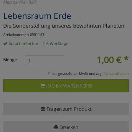
Metzner/Reichelt:
Marketing
Lebensraum Erde
Die Sonderstellung unseres bewohnten Planeten
Umfragetools
Artikelnummer: 6501143
Sofort lieferbar - 2-6 Werktage
Cookies
Alle Akzeptieren
1,00
€
*
Menge
Cookies
Einstellungen speichern
* inkl. gesetzlicher MwSt und zzgl.
Versandkosten
zu Haupptseite Zustimmun
zurück
IN DEN WARENKORB
Fragen zum Produkt
Drucken