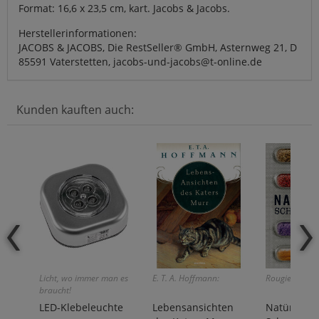
Format: 16,6 x 23,5 cm, kart. Jacobs & Jacobs.
Herstellerinformationen:
JACOBS & JACOBS, Die RestSeller® GmbH, Asternweg 21, D
85591 Vaterstetten, jacobs-und-jacobs@t-online.de
Kunden kauften auch:
Licht, wo immer man es
E. T. A. Hoffmann:
Rougier/Borre
braucht!
LED-Klebeleuchte
Lebensansichten
Natürliche