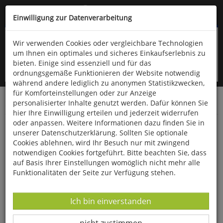
Kompletten Head der Seite überspringen
(06766) 903-200
oder (06766) 9323-960
Einwilligung zur Datenverarbeitung
Wir verwenden Cookies oder vergleichbare Technologien
um Ihnen ein optimales und sicheres Einkaufserlebnis zu
bieten. Einige sind essenziell und für das
ordnungsgemäße Funktionieren der Website notwendig
während andere lediglich zu anonymen Statistikzwecken,
für Komforteinstellungen oder zur Anzeige
personalisierter Inhalte genutzt werden. Dafür können Sie
Startseite
Bücher
Reisen & Länderkunde
hier Ihre Einwilligung erteilen und jederzeit widerrufen
oder anpassen. Weitere Informationen dazu finden Sie in
Meine Lieblings-Alpe für Senioren - Allgäu
unserer Datenschutzerklärung. Sollten Sie optionale
Cookies ablehnen, wird Ihr Besuch nur mit zwingend
notwendigen Cookies fortgeführt. Bitte beachten Sie, dass
auf Basis Ihrer Einstellungen womöglich nicht mehr alle
Funktionalitäten der Seite zur Verfügung stehen.
Datenverarbeitung -
Ich bin einverstanden
Datenverarbeitung -