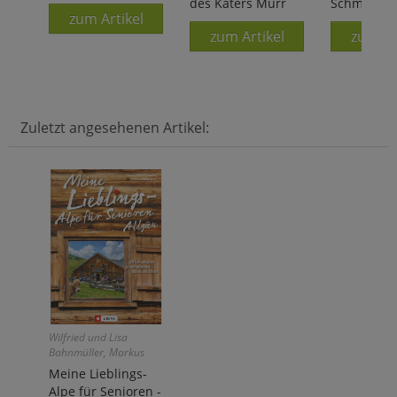
des Katers Murr
Schmerzmit
zum Artikel
zum Artikel
zum Ar
Zuletzt angesehenen Artikel:
Wilfried und Lisa
Bahnmüller, Markus
und Janina Meier:
Meine Lieblings-
Alpe für Senioren -