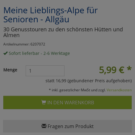
Meine Lieblings-Alpe für
Marketing
Senioren - Allgäu
Umfragetools
30 Genusstouren zu den schönsten Hütten und
Almen
Artikelnummer: 6207072
Cookies
Alle Akzeptieren
Sofort lieferbar - 2-6 Werktage
Cookies
Einstellungen speichern
5,99
€
*
Menge
zu Haupptseite Zustimmun
zurück
statt 16,99 (gebundener Preis aufgehoben)
* inkl. gesetzlicher MwSt und zzgl.
Versandkosten
IN DEN WARENKORB
Fragen zum Produkt