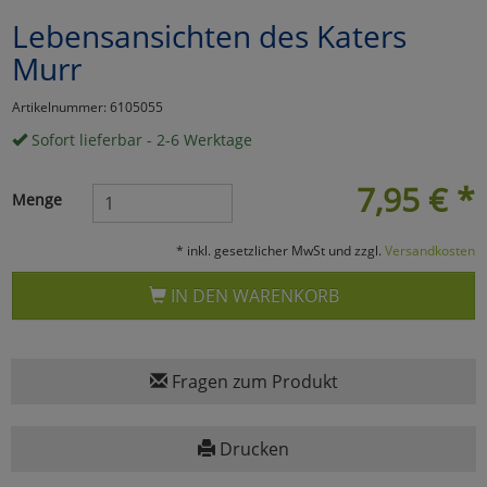
Lebensansichten des Katers
Marketing
Murr
Umfragetools
Artikelnummer: 6105055
Sofort lieferbar - 2-6 Werktage
Cookies
Alle Akzeptieren
7,95
€
*
Menge
Cookies
Einstellungen speichern
* inkl. gesetzlicher MwSt und zzgl.
Versandkosten
zu Haupptseite Zustimmun
zurück
IN DEN WARENKORB
Fragen zum Produkt
Drucken