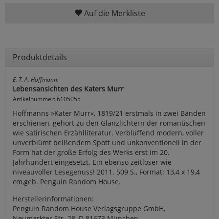
Auf die Merkliste
Produktdetails
E. T. A. Hoffmann:
Lebensansichten des Katers Murr
Artikelnummer: 6105055
Hoffmanns »Kater Murr«, 1819/21 erstmals in zwei Bänden
erschienen, gehört zu den Glanzlichtern der romantischen
wie satirischen Erzählliteratur. Verblüffend modern, voller
unverblümt beißendem Spott und unkonventionell in der
Form hat der große Erfolg des Werks erst im 20.
Jahrhundert eingesetzt. Ein ebenso zeitloser wie
niveauvoller Lesegenuss! 2011. 509 S., Format: 13,4 x 19,4
cm,geb. Penguin Random House.
Herstellerinformationen:
Penguin Random House Verlagsgruppe GmbH,
Neumarkter Str. 28, D 81673 München,