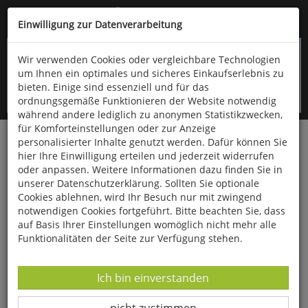
Kompletten Head der Seite überspringen
(06766) 903-200
oder (06766) 9323-960
Einwilligung zur Datenverarbeitung
Wir verwenden Cookies oder vergleichbare Technologien
um Ihnen ein optimales und sicheres Einkaufserlebnis zu
bieten. Einige sind essenziell und für das
ordnungsgemäße Funktionieren der Website notwendig
während andere lediglich zu anonymen Statistikzwecken,
für Komforteinstellungen oder zur Anzeige
personalisierter Inhalte genutzt werden. Dafür können Sie
Startseite
Bücher
Literatur
Diverses
hier Ihre Einwilligung erteilen und jederzeit widerrufen
oder anpassen. Weitere Informationen dazu finden Sie in
Lebensansichten des Katers Murr
unserer Datenschutzerklärung. Sollten Sie optionale
Cookies ablehnen, wird Ihr Besuch nur mit zwingend
notwendigen Cookies fortgeführt. Bitte beachten Sie, dass
auf Basis Ihrer Einstellungen womöglich nicht mehr alle
Funktionalitäten der Seite zur Verfügung stehen.
Datenverarbeitung -
Ich bin einverstanden
Datenverarbeitung -