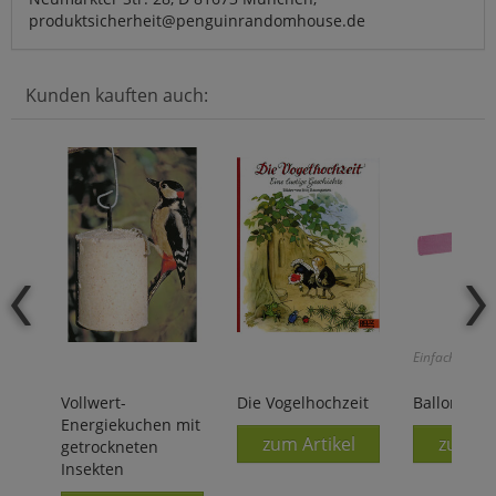
produktsicherheit@penguinrandomhouse.de
Kunden kauften auch:
Einfach und ge
Vollwert-
Die Vogelhochzeit
Ballon-Hel
Energiekuchen mit
zum Artikel
zum Ar
getrockneten
Insekten