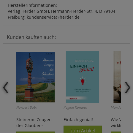
Herstellerinformationen:
Verlag Herder GmbH, Hermann-Herder-Str. 4, D 79104
Freiburg, kundenservice@herder.de
Kunden kauften auch:
Norbert Bub:
Regine Rompa:
Marcia Ford:
Steinerne Zeugen
Einfach genial!
Wie Verzei
des Glaubens
wirklich ge
zum Artikel