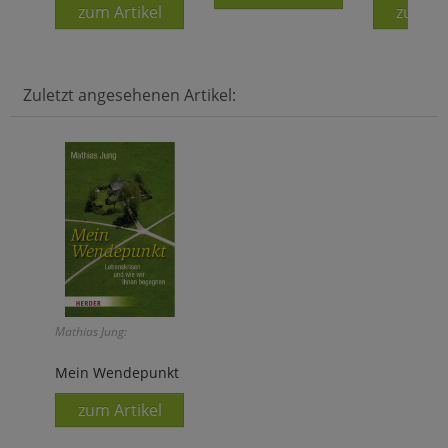
zum Artikel
zum Ar
Zuletzt angesehenen Artikel:
Mathias Jung:
Mein Wendepunkt
zum Artikel