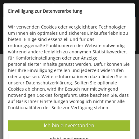
Kompletten Head der Seite überspringen
(06766) 903-200
oder (06766) 9323-960
Einwilligung zur Datenverarbeitung
Wir verwenden Cookies oder vergleichbare Technologien
um Ihnen ein optimales und sicheres Einkaufserlebnis zu
bieten. Einige sind essenziell und für das
ordnungsgemäße Funktionieren der Website notwendig
während andere lediglich zu anonymen Statistikzwecken,
für Komforteinstellungen oder zur Anzeige
personalisierter Inhalte genutzt werden. Dafür können Sie
Startseite
Bücher
Psychologie
hier Ihre Einwilligung erteilen und jederzeit widerrufen
oder anpassen. Weitere Informationen dazu finden Sie in
Mein Wendepunkt
unserer Datenschutzerklärung. Sollten Sie optionale
Cookies ablehnen, wird Ihr Besuch nur mit zwingend
notwendigen Cookies fortgeführt. Bitte beachten Sie, dass
auf Basis Ihrer Einstellungen womöglich nicht mehr alle
Funktionalitäten der Seite zur Verfügung stehen.
Datenverarbeitung -
Ich bin einverstanden
Datenverarbeitung -