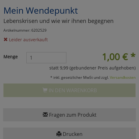
Mein Wendepunkt
Marketing
Lebenskrisen und wie wir ihnen begegnen
Umfragetools
Artikelnummer: 6202529
Leider ausverkauft
Cookies
Alle Akzeptieren
1,00
€
*
Menge
Cookies
Einstellungen speichern
statt 9,99 (gebundener Preis aufgehoben)
* inkl. gesetzlicher MwSt und zzgl.
Versandkosten
zu Haupptseite Zustimmun
zurück
IN DEN WARENKORB
Fragen zum Produkt
Drucken