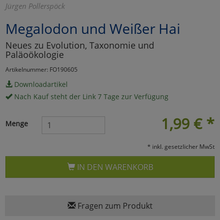
Jürgen Pollerspöck
Marketing
Megalodon und Weißer Hai
Neues zu Evolution, Taxonomie und
Umfragetools
Paläoökologie
Artikelnummer: FO190605
Cookies
Alle Akzeptieren
Downloadartikel
Nach Kauf steht der Link 7 Tage zur Verfügung
Cookies
Einstellungen speichern
1,99
€
*
Menge
zu Haupptseite Zustimmun
zurück
* inkl. gesetzlicher MwSt
IN DEN WARENKORB
Fragen zum Produkt