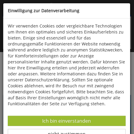
Kompletten Head der Seite überspringen
(06766) 903-200
oder (06766) 9323-960
Einwilligung zur Datenverarbeitung
Wir verwenden Cookies oder vergleichbare Technologien
um Ihnen ein optimales und sicheres Einkaufserlebnis zu
bieten. Einige sind essenziell und für das
ordnungsgemäße Funktionieren der Website notwendig
während andere lediglich zu anonymen Statistikzwecken,
für Komforteinstellungen oder zur Anzeige
personalisierter Inhalte genutzt werden. Dafür können Sie
Startseite
Bücher
Downloads
Zeitschriften
hier Ihre Einwilligung erteilen und jederzeit widerrufen
Fossilien
oder anpassen. Weitere Informationen dazu finden Sie in
unserer Datenschutzerklärung. Sollten Sie optionale
Megalodon und Weißer Hai
Cookies ablehnen, wird Ihr Besuch nur mit zwingend
notwendigen Cookies fortgeführt. Bitte beachten Sie, dass
auf Basis Ihrer Einstellungen womöglich nicht mehr alle
Funktionalitäten der Seite zur Verfügung stehen.
Datenverarbeitung -
Ich bin einverstanden
Datenverarbeitung -