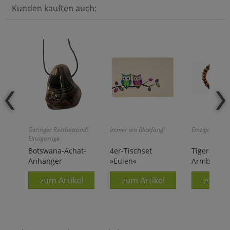
Kunden kauften auch:
Geringer Restbestand!
Immer ein Blickfang!
Einzigartige S
Einzigartige
Farbstrukturen!
Botswana-Achat-
4er-Tischset
Tigerauge-
Anhänger
»Eulen«
Armband
zum Artikel
zum Artikel
zum Ar