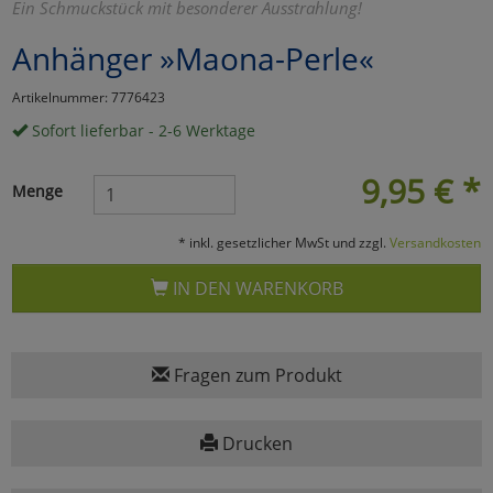
Ein Schmuckstück mit besonderer Ausstrahlung!
Marketing
Anhänger »Maona-Perle«
Artikelnummer: 7776423
Umfragetools
Sofort lieferbar - 2-6 Werktage
9,95
€
*
Cookies
Alle Akzeptieren
Menge
Cookies
Einstellungen speichern
* inkl. gesetzlicher MwSt und zzgl.
Versandkosten
zu Haupptseite Zustimmun
zurück
IN DEN WARENKORB
Fragen zum Produkt
Drucken