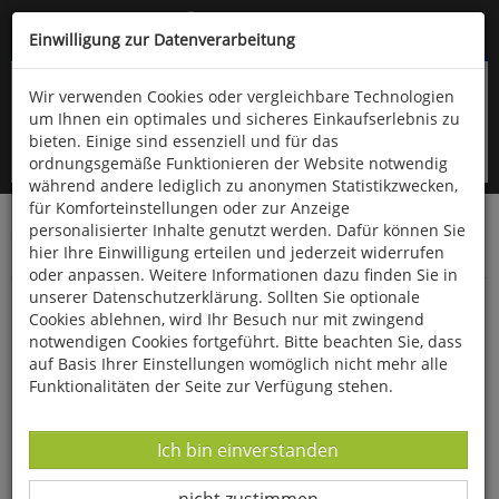
Kompletten Head der Seite überspringen
(06766) 903-200
oder (06766) 9323-960
Einwilligung zur Datenverarbeitung
Wir verwenden Cookies oder vergleichbare Technologien
um Ihnen ein optimales und sicheres Einkaufserlebnis zu
bieten. Einige sind essenziell und für das
ordnungsgemäße Funktionieren der Website notwendig
während andere lediglich zu anonymen Statistikzwecken,
für Komforteinstellungen oder zur Anzeige
personalisierter Inhalte genutzt werden. Dafür können Sie
Startseite
Schönes & Dekoratives
Uhren & Schmuck
hier Ihre Einwilligung erteilen und jederzeit widerrufen
Schmuck
oder anpassen. Weitere Informationen dazu finden Sie in
unserer Datenschutzerklärung. Sollten Sie optionale
Anhänger »Maona-Perle«
Cookies ablehnen, wird Ihr Besuch nur mit zwingend
notwendigen Cookies fortgeführt. Bitte beachten Sie, dass
auf Basis Ihrer Einstellungen womöglich nicht mehr alle
Funktionalitäten der Seite zur Verfügung stehen.
Datenverarbeitung -
Ich bin einverstanden
Datenverarbeitung -