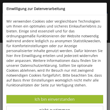
Kompletten Head der Seite überspringen
(06766) 903-200
oder (06766) 9323-960
Einwilligung zur Datenverarbeitung
Wir verwenden Cookies oder vergleichbare Technologien
um Ihnen ein optimales und sicheres Einkaufserlebnis zu
bieten. Einige sind essenziell und für das
ordnungsgemäße Funktionieren der Website notwendig
während andere lediglich zu anonymen Statistikzwecken,
für Komforteinstellungen oder zur Anzeige
personalisierter Inhalte genutzt werden. Dafür können Sie
Startseite
Bücher
Literatur
Belletristik
hier Ihre Einwilligung erteilen und jederzeit widerrufen
oder anpassen. Weitere Informationen dazu finden Sie in
Heldin der Gezeiten
unserer Datenschutzerklärung. Sollten Sie optionale
Cookies ablehnen, wird Ihr Besuch nur mit zwingend
notwendigen Cookies fortgeführt. Bitte beachten Sie, dass
auf Basis Ihrer Einstellungen womöglich nicht mehr alle
Funktionalitäten der Seite zur Verfügung stehen.
Datenverarbeitung -
Ich bin einverstanden
Datenverarbeitung -