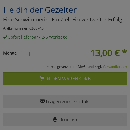
Heldin der Gezeiten
Marketing
Eine Schwimmerin. Ein Ziel. Ein weltweiter Erfolg.
Umfragetools
Artikelnummer: 6208745
Sofort lieferbar - 2-6 Werktage
Cookies
Alle Akzeptieren
13,00
€
*
Menge
Cookies
Einstellungen speichern
* inkl. gesetzlicher MwSt und zzgl.
Versandkosten
zu Haupptseite Zustimmun
zurück
IN DEN WARENKORB
Fragen zum Produkt
Drucken