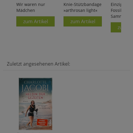
Erdzeitaltern!
Wir waren nur
Knie-Stützbandage
Einzigartig
Mädchen
»arthrosan light«
Fossilien-
Sammlung
zum Artikel
zum Artikel
zum Ar
Zuletzt angesehenen Artikel: