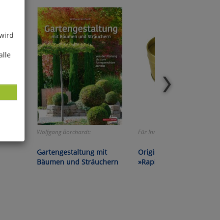
 wird
alle
Wolfgang Borchardt:
Für Ihr Leder nur das Beste!
ies
Gartengestaltung mit
Original Ledercreme
glich
Bäumen und Sträuchern
»Rapide«
der