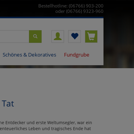
Bestellhotline: (06766) 903-200
oder (06766) 9323-960
Schönes & Dekoratives
Fundgrube
 Tat
he Entdecker und erste Weltumsegler, war ein
nteuerliches Leben und tragisches Ende hat