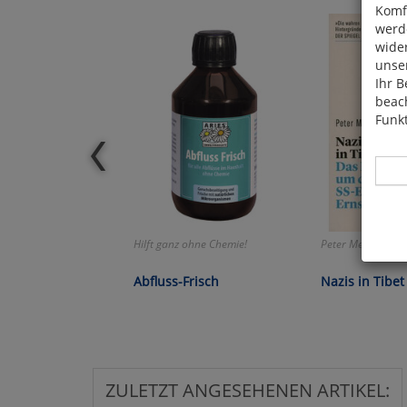
Komfo
werde
wide
unser
Ihr B
beach
Funkt
Hilft ganz ohne Chemie!
Peter Meier-Hüsin
Hier 
Cook
Abfluss-Frisch
Nazis in Tibet
fortg
nicht
Selbs
anpa
ZULETZT ANGESEHENEN ARTIKEL: