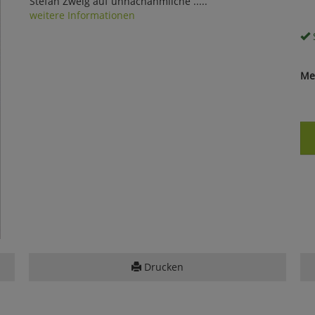
Stefan Zweig auf unnachahmliche .....
weitere Informationen
S
Me
Drucken