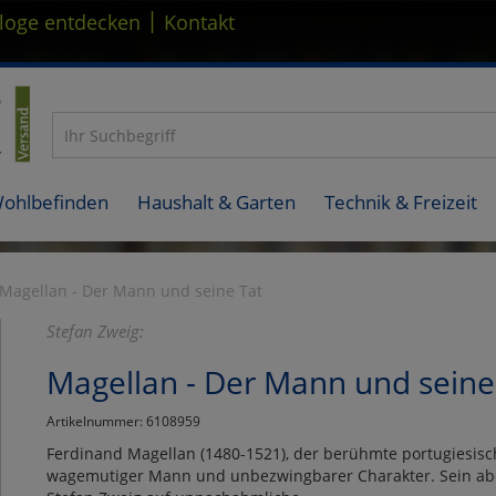
|
loge entdecken
Kontakt
Wohlbefinden
Haushalt & Garten
Technik & Freizeit
Magellan - Der Mann und seine Tat
Stefan Zweig:
Magellan - Der Mann und seine
Artikelnummer: 6108959
Ferdinand Magellan (1480-1521), der berühmte portugiesisc
wagemutiger Mann und unbezwingbarer Charakter. Sein abe