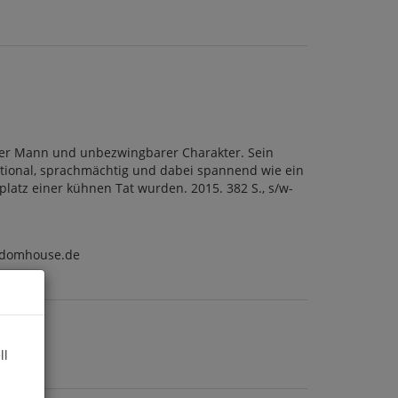
ger Mann und unbezwingbarer Charakter. Sein
otional, sprachmächtig und dabei spannend wie ein
latz einer kühnen Tat wurden. 2015. 382 S., s/w-
ndomhouse.de
ll