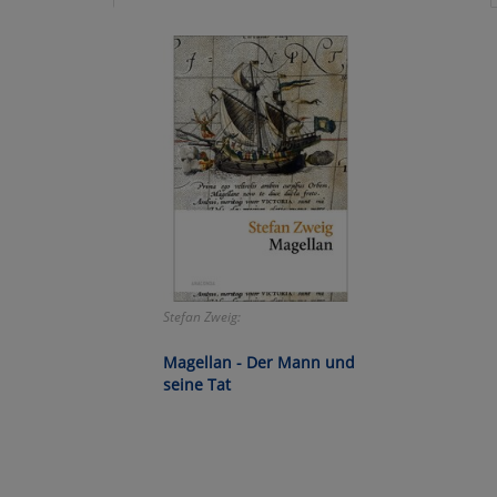
Ko
Wa
Pe
Ma
Um
Stefan Zweig:
Magellan - Der Mann und
seine Tat