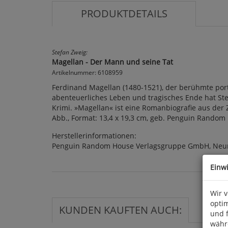
PRODUKTDETAILS
Stefan Zweig:
Magellan - Der Mann und seine Tat
Artikelnummer: 6108959
Ferdinand Magellan (1480-1521), der berühmte por
abenteuerliches Leben und tragisches Ende hat Ste
Krimi. »Magellan« ist eine Romanbiografie aus der
Abb., Format: 13,4 x 19,3 cm, geb. Penguin Random
Herstellerinformationen:
Penguin Random House Verlagsgruppe GmbH, Neum
Einw
Wir 
optim
KUNDEN KAUFTEN AUCH:
und 
währ