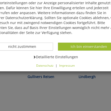
rteinstellungen oder zur Anzeige personalisierter Inhalte genutzt
n. Dafür können Sie hier Ihre Einwilligung erteilen und jederzeit
rrufen oder anpassen. Weitere Informationen dazu finden Sie in
er Datenschutzerklärung. Sollten Sie optionale Cookies ablehnen,
esuch nur mit zwingend notwendigen Cookies fortgeführt. Bitte
ten Sie, dass auf Basis Ihrer Einstellungen womöglich nicht mehr 
ionalitäten der Seite zur Verfügung stehen.
Datenverarbeitung -
Datenverarbeitung -
nicht zustimmen
Ich bin einverstanden
Datenverarbeitung -
Detaillierte Einstellungen
Datenschutz
|
Impressum
g:
Jonathan Swift:
Torben Kuhlmann:
können Sie alle optionalen Cookies einstellen. Sollten Sie optionale
ies ablehnen, wird Ihr Besuch nur mit zwingend notwendigen Cook
Gullivers Reisen
Lindbergh
eführt. Bitte beachten Sie, dass auf Basis Ihrer Einstellungen womö
 mehr alle Funktionalitäten der Seite zur Verfügung stehen.
tverständlich können Sie die Einstellungen jederzeit widerrufen o
ssen.