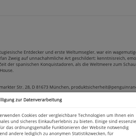
tugiesische Entdecker und erste Weltumsegler, war ein wagemuti
fan Zweig auf unnachahmliche Art geschildert: kenntnisreich, em
 Zeit der spanischen Konquistadoren, als die Weltmeere zum Schaup
 House.
arkter Str. 28, D 81673 München, produktsicherheit@penguinra
illigung zur Datenverarbeitung
verwenden Cookies oder vergleichbare Technologien um Ihnen ein
ales und sicheres Einkaufserlebnis zu bieten. Einige sind essenzie
für das ordnungsgemäße Funktionieren der Website notwendig
end andere lediglich zu anonymen Statistikzwecken, für