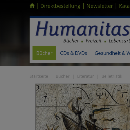
|
|
|
Kompletten Head der Seite überspringen
Direktbestellung
Newsletter
Kata
Bücher
CDs & DVDs
Gesundheit & 
Startseite
Bücher
Literatur
Belletristik