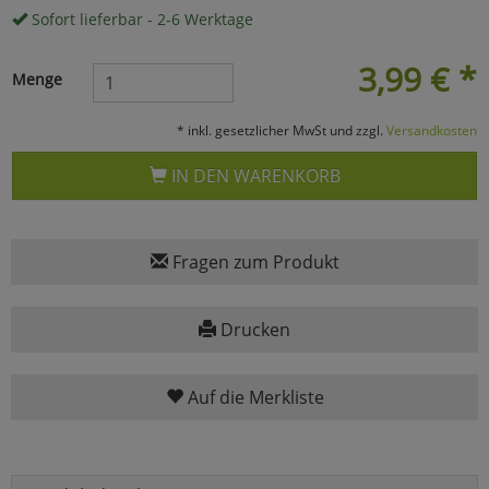
Sofort lieferbar - 2-6 Werktage
Marketing
3,99
€
*
Menge
Umfragetools
* inkl. gesetzlicher MwSt und zzgl.
Versandkosten
IN DEN WARENKORB
Cookies
Alle Akzeptieren
Cookies
Einstellungen speichern
Fragen zum Produkt
zu Haupptseite Zustimmun
zurück
Drucken
Auf die Merkliste