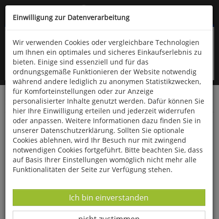
Kompletten Head der Seite überspringen
(06766) 903-200
oder (06766) 9323-960
Einwilligung zur Datenverarbeitung
Wir verwenden Cookies oder vergleichbare Technologien
um Ihnen ein optimales und sicheres Einkaufserlebnis zu
bieten. Einige sind essenziell und für das
ordnungsgemäße Funktionieren der Website notwendig
während andere lediglich zu anonymen Statistikzwecken,
für Komforteinstellungen oder zur Anzeige
personalisierter Inhalte genutzt werden. Dafür können Sie
Startseite
Bücher
Literatur
Belletristik
hier Ihre Einwilligung erteilen und jederzeit widerrufen
oder anpassen. Weitere Informationen dazu finden Sie in
Magdalas Opfer
unserer Datenschutzerklärung. Sollten Sie optionale
Cookies ablehnen, wird Ihr Besuch nur mit zwingend
notwendigen Cookies fortgeführt. Bitte beachten Sie, dass
auf Basis Ihrer Einstellungen womöglich nicht mehr alle
Funktionalitäten der Seite zur Verfügung stehen.
Datenverarbeitung -
Ich bin einverstanden
Datenverarbeitung -