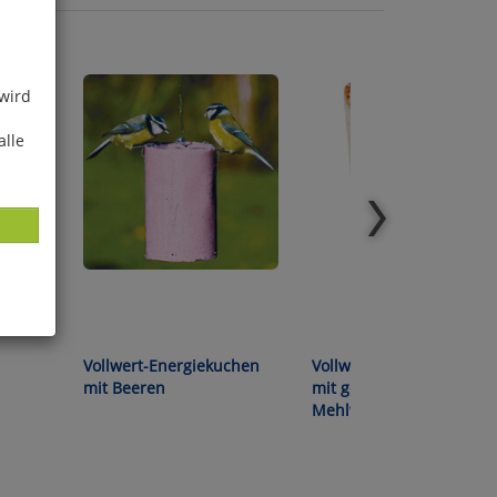
 wird
alle
ies
Vollwert-Energiekuchen
Vollwert-Energiekuchen
glich
mit Beeren
mit getrockneten
Mehlwürmern
der