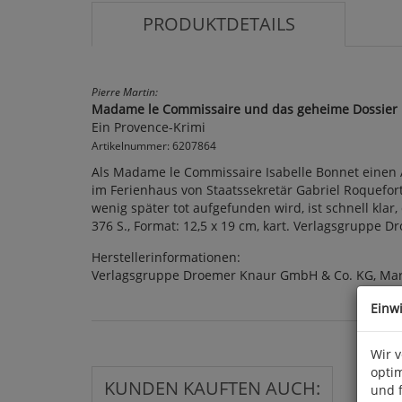
PRODUKTDETAILS
Pierre Martin:
Madame le Commissaire und das geheime Dossier
Ein Provence-Krimi
Artikelnummer: 6207864
Als Madame le Commissaire Isabelle Bonnet einen An
im Ferienhaus von Staatssekretär Gabriel Roquefor
wenig später tot aufgefunden wird, ist schnell kla
376 S., Format: 12,5 x 19 cm, kart. Verlagsgruppe 
Herstellerinformationen:
Verlagsgruppe Droemer Knaur GmbH & Co. KG, Mari
Einw
Wir 
optim
KUNDEN KAUFTEN AUCH:
und 