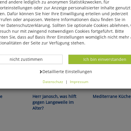
end andere lediglich zu anonymen Statistikzwecken, für
rteinstellungen oder zur Anzeige personalisierter Inhalte genutzt
n. Dafür können Sie hier Ihre Einwilligung erteilen und jederzeit
rrufen oder anpassen. Weitere Informationen dazu finden Sie in
er Datenschutzerklärung. Sollten Sie optionale Cookies ablehnen,
esuch nur mit zwingend notwendigen Cookies fortgeführt. Bitte
ten Sie, dass auf Basis Ihrer Einstellungen womöglich nicht mehr 
ionalitäten der Seite zur Verfügung stehen.
Datenverarbeitung -
Datenverarbeitung -
nicht zustimmen
Ich bin einverstanden
Datenverarbeitung -
Detaillierte Einstellungen
Datenschutz
|
Impressum
Janosch:
können Sie alle optionalen Cookies einstellen. Sollten Sie optionale
ies ablehnen, wird Ihr Besuch nur mit zwingend notwendigen Cook
le
Herr Janosch, was hilft
Mediterrane Küche
eführt. Bitte beachten Sie, dass auf Basis Ihrer Einstellungen womö
gegen Langeweile im
 mehr alle Funktionalitäten der Seite zur Verfügung stehen.
Alter?
tverständlich können Sie die Einstellungen jederzeit widerrufen o
ssen.