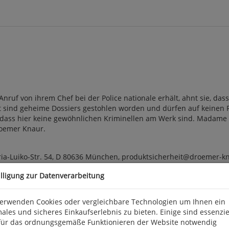
ruf von ihrem Chef bei der Police nationale erhält, ahnt sie, das
t sind geheime Dossiers gestohlen worden und dürfen auf keinen Fa
r, dass hier keine gewöhnlichen Kriminellen am Werk sind. Madame 
Droemer Knaur.
a-Luiko-Str. 54, D 80636 München, produktsicherheit@droemer-k
illigung zur Datenverarbeitung
verwenden Cookies oder vergleichbare Technologien um Ihnen ein
ales und sicheres Einkaufserlebnis zu bieten. Einige sind essenzie
für das ordnungsgemäße Funktionieren der Website notwendig