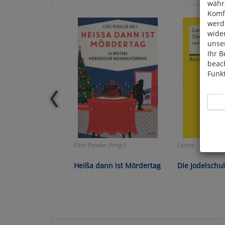
währ
Komfo
werde
wide
unser
Ihr B
beach
Funkt
Otto Penzler (Hrsg.):
Loriot:
Hier 
Cook
Heißa dann ist Mördertag
Die Jodelschu
fortg
nicht
Selbs
anpa