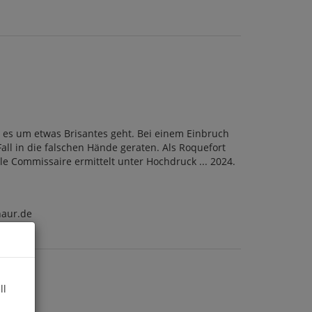
s es um etwas Brisantes geht. Bei einem Einbruch
ll in die falschen Hände geraten. Als Roquefort
le Commissaire ermittelt unter Hochdruck ... 2024.
naur.de
ll