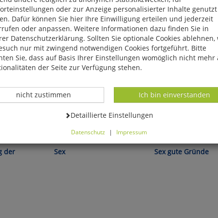
rteinstellungen oder zur Anzeige personalisierter Inhalte genutzt
n. Dafür können Sie hier Ihre Einwilligung erteilen und jederzeit
rrufen oder anpassen. Weitere Informationen dazu finden Sie in
er Datenschutzerklärung. Sollten Sie optionale Cookies ablehnen,
esuch nur mit zwingend notwendigen Cookies fortgeführt. Bitte
ten Sie, dass auf Basis Ihrer Einstellungen womöglich nicht mehr 
ionalitäten der Seite zur Verfügung stehen.
Datenverarbeitung -
Datenverarbeitung -
nicht zustimmen
Ich bin einverstanden
Datenverarbeitung -
Detaillierte Einstellungen
Kate Lister:
Rydning/Eian:
Datenschutz
|
Impressum
können Sie alle optionalen Cookies einstellen. Sollten Sie optionale
ies ablehnen, wird Ihr Besuch nur mit zwingend notwendigen Cook
g der
Sex
Sex gute Gründe
eführt. Bitte beachten Sie, dass auf Basis Ihrer Einstellungen womö
 mehr alle Funktionalitäten der Seite zur Verfügung stehen.
tverständlich können Sie die Einstellungen jederzeit widerrufen o
ssen.