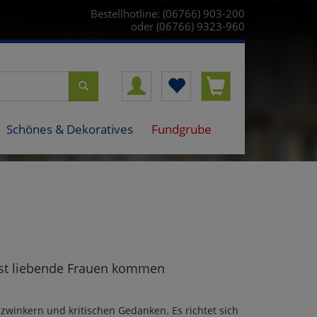
Bestellhotline: (06766) 903-200
oder (06766) 9323-960
Schönes & Dekoratives
Fundgrube
bst liebende Frauen kommen
zwinkern und kritischen Gedanken. Es richtet sich