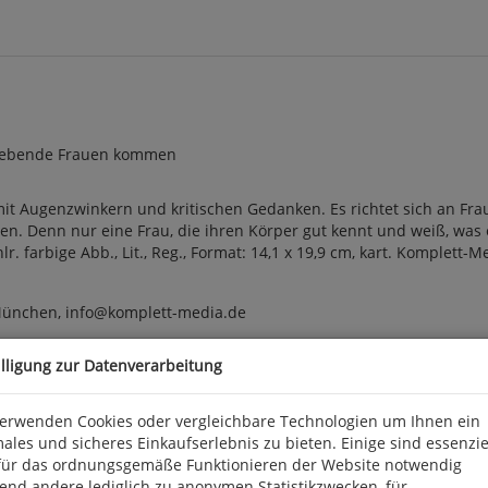
 liebende Frauen kommen
it Augenzwinkern und kritischen Gedanken. Es richtet sich an Fraue
. Denn nur eine Frau, die ihren Körper gut kennt und weiß, was e
lr. farbige Abb., Lit., Reg., Format: 14,1 x 19,9 cm, kart. Komplett-M
München, info@komplett-media.de
illigung zur Datenverarbeitung
verwenden Cookies oder vergleichbare Technologien um Ihnen ein
ales und sicheres Einkaufserlebnis zu bieten. Einige sind essenzie
für das ordnungsgemäße Funktionieren der Website notwendig
end andere lediglich zu anonymen Statistikzwecken, für