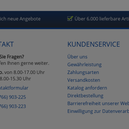
lich neue Angebote
Über 6.000 lieferbare Art
TAKT
KUNDENSERVICE
Sie Fragen?
Über uns
fen Ihnen gerne weiter.
Gewährleistung
o.
von 8.00-17.00 Uhr
Zahlungsarten
8.00-15.30 Uhr
Versandkosten
taktformular
Katalog anfordern
Direktbestellung
766) 903-225
Barrierefreiheit unserer We
766) 903-223
Einwilligung zur Datenverar