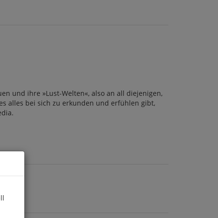
n und ihre »Lust-Welten«, also an all diejenigen,
s alles bei sich zu erkunden und erfühlen gibt,
edia.
ll