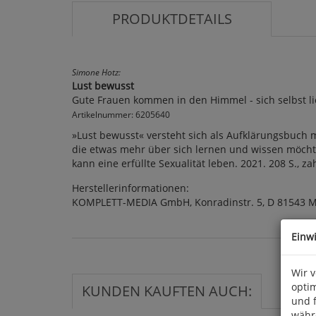
PRODUKTDETAILS
Simone Hotz:
Lust bewusst
Gute Frauen kommen in den Himmel - sich selbst
Artikelnummer: 6205640
»Lust bewusst« versteht sich als Aufklärungsbuch m
die etwas mehr über sich lernen und wissen möchten
kann eine erfüllte Sexualität leben. 2021. 208 S., zah
Herstellerinformationen:
KOMPLETT-MEDIA GmbH, Konradinstr. 5, D 81543 
Einw
Wir 
optim
KUNDEN KAUFTEN AUCH:
und 
währ