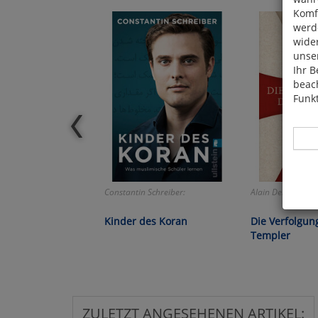
Komfo
werde
wide
unser
Ihr B
beach
Funkt
Constantin Schreiber:
Alain Demurger:
Hier 
Cook
Kinder des Koran
Die Verfolgun
fortg
Templer
nicht
Selbs
anpa
ZULETZT ANGESEHENEN ARTIKEL: