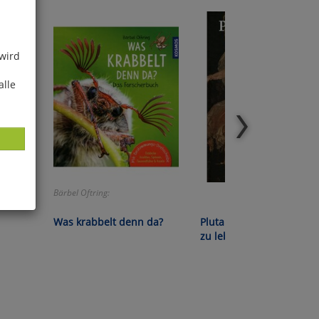
 wird
alle
Bärbel Oftring:
ies
Was krabbelt denn da?
Plutarch - Die Kunst gut
glich
zu leben
der