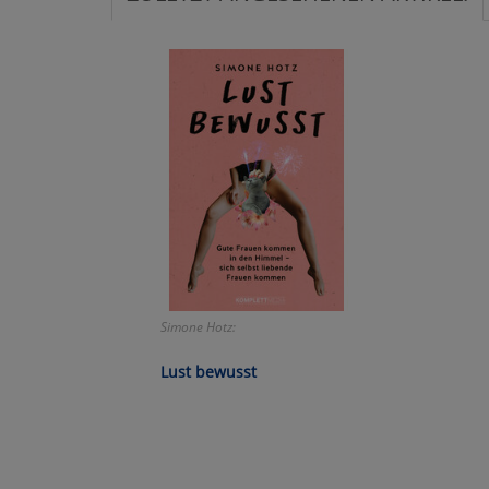
Ko
Wa
Pe
Ma
Um
Simone Hotz:
Lust bewusst