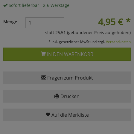
Sofort lieferbar - 2-6 Werktage
Marketing
4,95
€
*
Menge
Umfragetools
statt 25,51 (gebundener Preis aufgehoben)
* inkl. gesetzlicher MwSt und zzgl.
Versandkosten
Cookies
Alle Akzeptieren
IN DEN WARENKORB
Cookies
Einstellungen speichern
zu Haupptseite Zustimmun
zurück
Fragen zum Produkt
Drucken
Auf die Merkliste