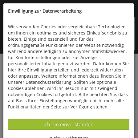
Kompletten Head der Seite überspringen
(06766) 903-200
oder (06766) 9323-960
Einwilligung zur Datenverarbeitung
Wir verwenden Cookies oder vergleichbare Technologien
um Ihnen ein optimales und sicheres Einkaufserlebnis zu
bieten. Einige sind essenziell und für das
ordnungsgemäße Funktionieren der Website notwendig
während andere lediglich zu anonymen Statistikzwecken,
für Komforteinstellungen oder zur Anzeige
personalisierter Inhalte genutzt werden. Dafür können Sie
Startseite
Bücher
Naturwissenschaften
Mathematik
hier Ihre Einwilligung erteilen und jederzeit widerrufen
oder anpassen. Weitere Informationen dazu finden Sie in
Algebraische Zahlentheorie
unserer Datenschutzerklärung. Sollten Sie optionale
Cookies ablehnen, wird Ihr Besuch nur mit zwingend
notwendigen Cookies fortgeführt. Bitte beachten Sie, dass
auf Basis Ihrer Einstellungen womöglich nicht mehr alle
Funktionalitäten der Seite zur Verfügung stehen.
Datenverarbeitung -
Ich bin einverstanden
Datenverarbeitung -