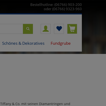
Bestellhotline: (06766) 903-200
oder (06766) 9323-960
Schönes & Dekoratives
Fundgrube
 Tiffany & Co. mit seinen Diamantringen und