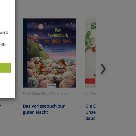
 wird
alle
Ende/Maar/Preußler u. v. a.:
Andresen/Klasen/Riedl/Schäfer:
ies
r
Das Vorlesebuch zur
Die Ernährungs-Docs -
glich
guten Nacht
Unsere 100 besten Anti-
Bauchfett-Rezepte
der