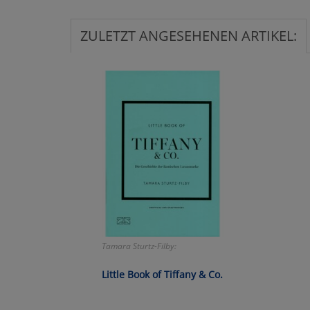
Ko
ZULETZT ANGESEHENEN ARTIKEL:
Wa
Pe
Ma
Um
Tamara Sturtz-Filby:
Little Book of Tiffany & Co.