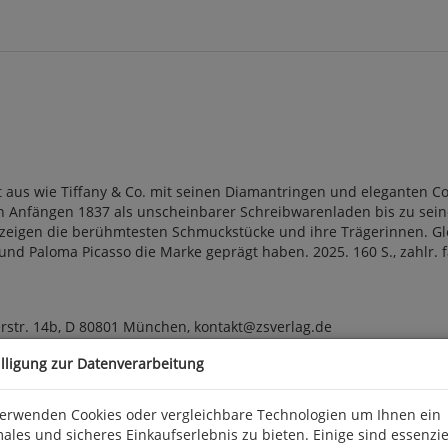
t aus wie Tiffany & Co. mit seinen Diamantringen und eleganten Co
n Anfängen 1837 als unscheinbarer Schreibwarenladen bis zu se
 zeigen die berühmtesten Schmuckstücke und ihre Trägerinnen. Gle
nd Paloma Picasso die Marke geprägt haben. 2025. 160 S., zahlr. far
erstr. 14b, D 80801 München, kontakt@zsverlag.de
illigung zur Datenverarbeitung
verwenden Cookies oder vergleichbare Technologien um Ihnen ein
ales und sicheres Einkaufserlebnis zu bieten. Einige sind essenzie