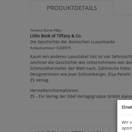
PRODUKTDETAILS
Tamara Sturtz-Filby:
Little Book of Tiffany & Co.
Die Geschichte der ikonischen Luxusmarke
Artikelnummer: 6208975
Kaum ein anderes Luxuslabel löst so viel Sehnsuch
zeichnet die Geschichte des Unternehmens von de
Schmuckhersteller der Welt nach. Zahlreiche Fotos
Designerinnen wie Jean Schlumberger, Elsa Peretti u
ZS Verlag.
Herstellerinformationen:
ZS - Ein Verlag der Edel Verlagsgruppe GmbH, Kais
Einw
Wir 
optim