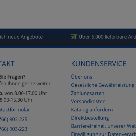
lich neue Angebote
Über 6.000 lieferbare Art
TAKT
KUNDENSERVICE
Sie Fragen?
Über uns
fen Ihnen gerne weiter.
Gesetzliche Gewährleistung
o.
von 8.00-17.00 Uhr
Zahlungsarten
8.00-15.30 Uhr
Versandkosten
taktformular
Katalog anfordern
Direktbestellung
766) 903-225
Barrierefreiheit unserer We
766) 903-223
Einwilligung zur Datenverar