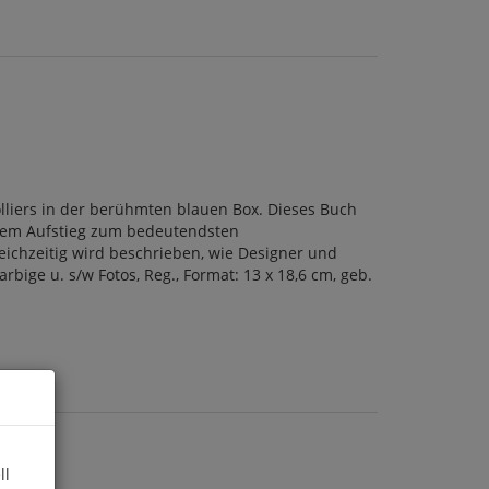
lliers in der berühmten blauen Box. Dieses Buch
inem Aufstieg zum bedeutendsten
ichzeitig wird beschrieben, wie Designer und
bige u. s/w Fotos, Reg., Format: 13 x 18,6 cm, geb.
ll