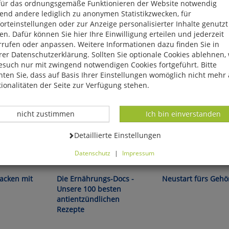
für das ordnungsgemäße Funktionieren der Website notwendig
end andere lediglich zu anonymen Statistikzwecken, für
rteinstellungen oder zur Anzeige personalisierter Inhalte genutzt
n. Dafür können Sie hier Ihre Einwilligung erteilen und jederzeit
rrufen oder anpassen. Weitere Informationen dazu finden Sie in
er Datenschutzerklärung. Sollten Sie optionale Cookies ablehnen,
esuch nur mit zwingend notwendigen Cookies fortgeführt. Bitte
ten Sie, dass auf Basis Ihrer Einstellungen womöglich nicht mehr 
ionalitäten der Seite zur Verfügung stehen.
Datenverarbeitung -
Datenverarbeitung -
nicht zustimmen
Ich bin einverstanden
Datenverarbeitung -
Detaillierte Einstellungen
Datenschutz
|
Impressum
Andresen/Klasen/Riedl/Schäfer:
Knop/Niehaus:
können Sie alle optionalen Cookies einstellen. Sollten Sie optionale
ies ablehnen, wird Ihr Besuch nur mit zwingend notwendigen Cook
acken mit
Die Ernährungs-Docs -
Neustart fürs Gehö
eführt. Bitte beachten Sie, dass auf Basis Ihrer Einstellungen womö
Unsere 100 besten
 mehr alle Funktionalitäten der Seite zur Verfügung stehen.
antientzündlichen
tverständlich können Sie die Einstellungen jederzeit widerrufen o
Rezepte
ssen.