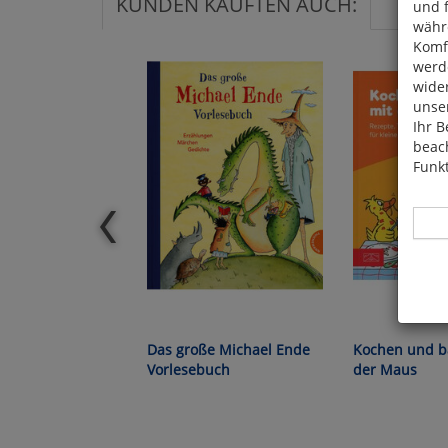
KUNDEN KAUFTEN AUCH:
und 
währ
Komfo
werde
wide
unser
Ihr B
beach
Funkt
Hier 
Cook
Das große Michael Ende
Kochen und b
fortg
Vorlesebuch
der Maus
nicht
Selbs
anpa