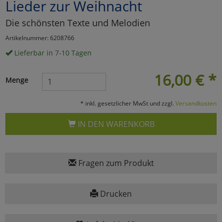
Lieder zur Weihnacht
Marketing
Die schönsten Texte und Melodien
Artikelnummer: 6208766
Umfragetools
Lieferbar in 7-10 Tagen
16,00
€
*
Menge
Cookies
Alle Akzeptieren
* inkl. gesetzlicher MwSt und zzgl.
Versandkosten
Cookies
Einstellungen speichern
IN DEN WARENKORB
zu Haupptseite Zustimmun
zurück
Fragen zum Produkt
Drucken