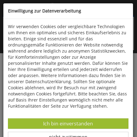
Kompletten Head der Seite überspringen
(06766) 903-200
oder (06766) 9323-960
Einwilligung zur Datenverarbeitung
Wir verwenden Cookies oder vergleichbare Technologien
um Ihnen ein optimales und sicheres Einkaufserlebnis zu
bieten. Einige sind essenziell und für das
ordnungsgemäße Funktionieren der Website notwendig
während andere lediglich zu anonymen Statistikzwecken,
für Komforteinstellungen oder zur Anzeige
personalisierter Inhalte genutzt werden. Dafür können Sie
Startseite
Bücher
Advent & Weihnachten
hier Ihre Einwilligung erteilen und jederzeit widerrufen
oder anpassen. Weitere Informationen dazu finden Sie in
Lieder zur Weihnacht
unserer Datenschutzerklärung. Sollten Sie optionale
Cookies ablehnen, wird Ihr Besuch nur mit zwingend
notwendigen Cookies fortgeführt. Bitte beachten Sie, dass
auf Basis Ihrer Einstellungen womöglich nicht mehr alle
Funktionalitäten der Seite zur Verfügung stehen.
Datenverarbeitung -
Ich bin einverstanden
Datenverarbeitung -