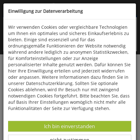
Kompletten Head der Seite überspringen
(06766) 903-200
oder (06766) 9323-960
Einwilligung zur Datenverarbeitung
Wir verwenden Cookies oder vergleichbare Technologien
um Ihnen ein optimales und sicheres Einkaufserlebnis zu
bieten. Einige sind essenziell und für das
ordnungsgemäße Funktionieren der Website notwendig
während andere lediglich zu anonymen Statistikzwecken,
für Komforteinstellungen oder zur Anzeige
personalisierter Inhalte genutzt werden. Dafür können Sie
Startseite
Bücher
Literatur
Belletristik
hier Ihre Einwilligung erteilen und jederzeit widerrufen
oder anpassen. Weitere Informationen dazu finden Sie in
Liebe - wunderbare Liebe
unserer Datenschutzerklärung. Sollten Sie optionale
Cookies ablehnen, wird Ihr Besuch nur mit zwingend
notwendigen Cookies fortgeführt. Bitte beachten Sie, dass
auf Basis Ihrer Einstellungen womöglich nicht mehr alle
Funktionalitäten der Seite zur Verfügung stehen.
Datenverarbeitung -
Ich bin einverstanden
Datenverarbeitung -