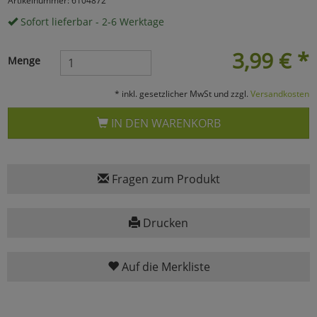
Artikelnummer: 6104872
Sofort lieferbar - 2-6 Werktage
Marketing
3,99
€
*
Menge
Umfragetools
* inkl. gesetzlicher MwSt und zzgl.
Versandkosten
Cookies
Alle Akzeptieren
IN DEN WARENKORB
Cookies
Einstellungen speichern
Fragen zum Produkt
zu Haupptseite Zustimmun
zurück
Drucken
Auf die Merkliste