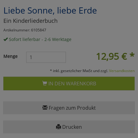
Liebe Sonne, liebe Erde
Marketing
Ein Kinderliederbuch
Umfragetools
Artikelnummer: 6105847
Sofort lieferbar - 2-6 Werktage
Cookies
Alle Akzeptieren
12,95
€
*
Menge
Cookies
Einstellungen speichern
* inkl. gesetzlicher MwSt und zzgl.
Versandkosten
zu Haupptseite Zustimmun
zurück
IN DEN WARENKORB
Fragen zum Produkt
Drucken