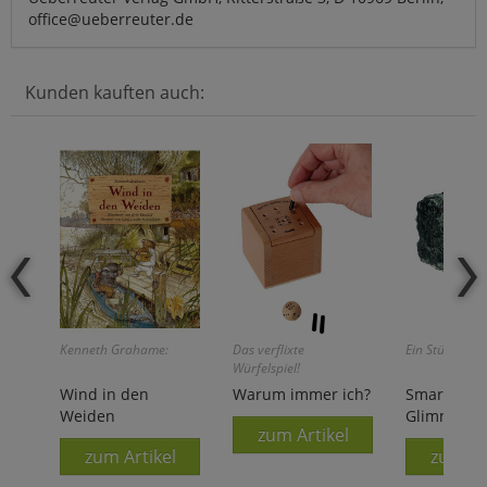
office@ueberreuter.de
Kunden kauften auch:
Kenneth Grahame:
Das verflixte
Ein Stück »gr
Würfelspiel!
Wind in den
Warum immer ich?
Smaragd i
Weiden
Glimmer
zum Artikel
zum Artikel
zum Ar