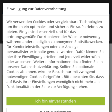
Kompletten Head der Seite überspringen
(06766) 903-200
oder (06766) 9323-960
Einwilligung zur Datenverarbeitung
Wir verwenden Cookies oder vergleichbare Technologien
um Ihnen ein optimales und sicheres Einkaufserlebnis zu
bieten. Einige sind essenziell und für das
ordnungsgemäße Funktionieren der Website notwendig
während andere lediglich zu anonymen Statistikzwecken,
für Komforteinstellungen oder zur Anzeige
personalisierter Inhalte genutzt werden. Dafür können Sie
Startseite
Bücher
Kinderbücher
hier Ihre Einwilligung erteilen und jederzeit widerrufen
oder anpassen. Weitere Informationen dazu finden Sie in
Liebe Sonne, liebe Erde
unserer Datenschutzerklärung. Sollten Sie optionale
Cookies ablehnen, wird Ihr Besuch nur mit zwingend
notwendigen Cookies fortgeführt. Bitte beachten Sie, dass
auf Basis Ihrer Einstellungen womöglich nicht mehr alle
Funktionalitäten der Seite zur Verfügung stehen.
Datenverarbeitung -
Ich bin einverstanden
Datenverarbeitung -