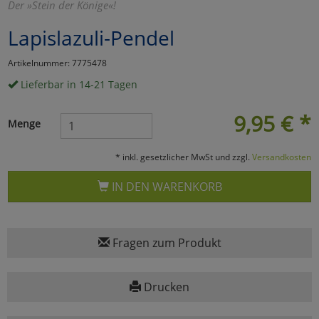
Der »Stein der Könige«!
Marketing
Lapislazuli-Pendel
Artikelnummer: 7775478
Umfragetools
Lieferbar in 14-21 Tagen
9,95
€
*
Cookies
Alle Akzeptieren
Menge
Cookies
Einstellungen speichern
* inkl. gesetzlicher MwSt und zzgl.
Versandkosten
zu Haupptseite Zustimmun
zurück
IN DEN WARENKORB
Fragen zum Produkt
Drucken