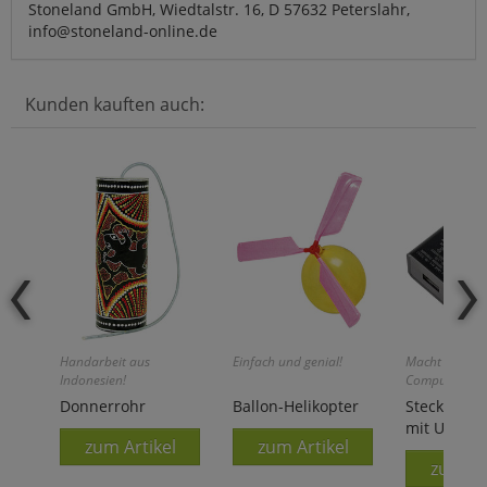
Stoneland GmbH, Wiedtalstr. 16, D 57632 Peterslahr,
info@stoneland-online.de
Kunden kauften auch:
Handarbeit aus
Einfach und genial!
Macht unabh
Indonesien!
Computer!
Donnerrohr
Ballon-Helikopter
Stecker-Net
mit USB
zum Artikel
zum Artikel
zum Ar