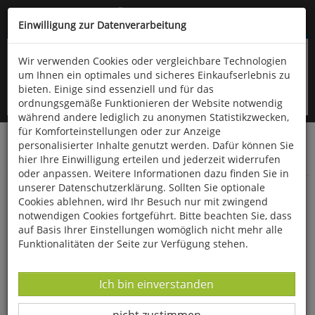
Kompletten Head der Seite überspringen
(06766) 903-200
oder (06766) 9323-960
Einwilligung zur Datenverarbeitung
Wir verwenden Cookies oder vergleichbare Technologien
um Ihnen ein optimales und sicheres Einkaufserlebnis zu
bieten. Einige sind essenziell und für das
ordnungsgemäße Funktionieren der Website notwendig
während andere lediglich zu anonymen Statistikzwecken,
für Komforteinstellungen oder zur Anzeige
personalisierter Inhalte genutzt werden. Dafür können Sie
Startseite
Schönes & Dekoratives
Fossilien & Mineralien
hier Ihre Einwilligung erteilen und jederzeit widerrufen
Mineralien
oder anpassen. Weitere Informationen dazu finden Sie in
unserer Datenschutzerklärung. Sollten Sie optionale
Lapislazuli-Pendel
Cookies ablehnen, wird Ihr Besuch nur mit zwingend
notwendigen Cookies fortgeführt. Bitte beachten Sie, dass
auf Basis Ihrer Einstellungen womöglich nicht mehr alle
Funktionalitäten der Seite zur Verfügung stehen.
Datenverarbeitung -
Ich bin einverstanden
Datenverarbeitung -