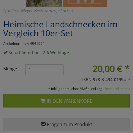
Marketing
Quelle & Meyer Bestimmungskarten
Heimische Landschnecken im
Umfragetools
Vergleich 10er-Set
Artikelnummer: 4941994
Cookies
Alle Akzeptieren
Sofort lieferbar - 2-6 Werktage
Cookies
Einstellungen speichern
20,00
€
*
Menge
zu Haupptseite Zustimmun
zurück
ISBN 978-3-494-01994-9
* inkl. gesetzlicher MwSt und zzgl.
Versandkosten
IN DEN WARENKORB
Fragen zum Produkt