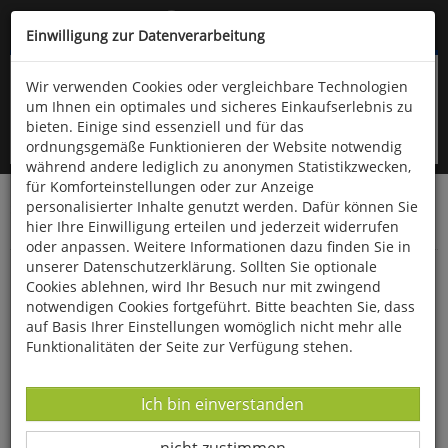
Kompletten Head der Seite überspringen
(06766) 903-200
oder (06766) 9323-960
Einwilligung zur Datenverarbeitung
Wir verwenden Cookies oder vergleichbare Technologien
um Ihnen ein optimales und sicheres Einkaufserlebnis zu
bieten. Einige sind essenziell und für das
ordnungsgemäße Funktionieren der Website notwendig
während andere lediglich zu anonymen Statistikzwecken,
für Komforteinstellungen oder zur Anzeige
personalisierter Inhalte genutzt werden. Dafür können Sie
Startseite
Bücher
Quelle & Meyer Verlag
Fauna
hier Ihre Einwilligung erteilen und jederzeit widerrufen
Bestimmungskarten
oder anpassen. Weitere Informationen dazu finden Sie in
unserer Datenschutzerklärung. Sollten Sie optionale
Heimische Landschnecken im Vergleich 10er-
Cookies ablehnen, wird Ihr Besuch nur mit zwingend
Set
notwendigen Cookies fortgeführt. Bitte beachten Sie, dass
auf Basis Ihrer Einstellungen womöglich nicht mehr alle
Funktionalitäten der Seite zur Verfügung stehen.
Datenverarbeitung -
Ich bin einverstanden
Datenverarbeitung -