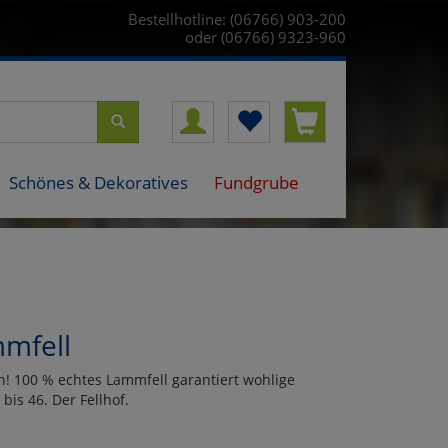
Bestellhotline: (06766) 903-200
oder (06766) 9323-960
Schönes & Dekoratives
Fundgrube
mfell
n! 100 % echtes Lammfell garantiert wohlige
is 46. Der Fellhof.