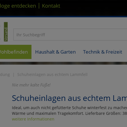
|
loge entdecken
Kontakt
Wohlbefinden
Haushalt & Garten
Technik & Freizeit
idung
Schuheinlagen aus echtem Lammfell
Nie mehr kalte Füße!
Schuheinlagen aus echtem Lam
Ideal, um auch nicht gefütterte Schuhe winterfest zu mache
Wärme und maximalen Tragekomfort. Lieferbare Größen: 38 b
weitere Informationen