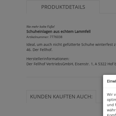
PRODUKTDETAILS
Nie mehr kalte Füße!
Schuheinlagen aus echtem Lammfell
Artikelnummer: 7776038
Ideal, um auch nicht gefütterte Schuhe winterfest
46. Der Fellhof.
Herstellerinformationen:
Der Fellhof VertriebsGmbH, Eisenstr. 1, A 5322 Hof
Einw
Wir 
KUNDEN KAUFTEN AUCH:
optim
und 
währ
Komfo