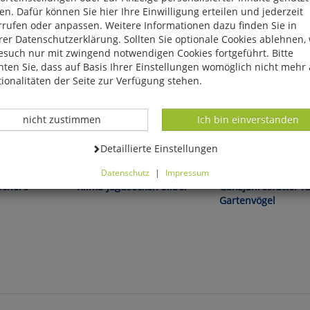
n. Dafür können Sie hier Ihre Einwilligung erteilen und jederzeit
rrufen oder anpassen. Weitere Informationen dazu finden Sie in
er Datenschutzerklärung. Sollten Sie optionale Cookies ablehnen,
esuch nur mit zwingend notwendigen Cookies fortgeführt. Bitte
ten Sie, dass auf Basis Ihrer Einstellungen womöglich nicht mehr 
ionalitäten der Seite zur Verfügung stehen.
Datenverarbeitung -
Datenverarbeitung -
nicht zustimmen
Ich bin einverstanden
Datenverarbeitung -
Detaillierte Einstellungen
and! -
Antibakteriell dank integrierter
Zur Erhaltung der Artenvi
nd verlängert
Silberionen!
Datenschutz
|
Impressum
können Sie alle optionalen Cookies einstellen. Sollten Sie optionale
Schere
Klima-Jagdsocken Silber
Ganzjahresfutter f
ies ablehnen, wird Ihr Besuch nur mit zwingend notwendigen Cook
Gartenvögel
eführt. Bitte beachten Sie, dass auf Basis Ihrer Einstellungen womö
 mehr alle Funktionalitäten der Seite zur Verfügung stehen.
tverständlich können Sie die Einstellungen jederzeit widerrufen o
ssen.
mfortfunktionen