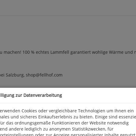
 zu machen! 100 % echtes Lammfell garantiert wohlige Wärme und 
 bei Salzburg, shop@fellhof.com
illigung zur Datenverarbeitung
verwenden Cookies oder vergleichbare Technologien um Ihnen ein
ales und sicheres Einkaufserlebnis zu bieten. Einige sind essenzie
für das ordnungsgemäße Funktionieren der Website notwendig
end andere lediglich zu anonymen Statistikzwecken, für
rteinstellungen oder zur Anzeige personalisierter Inhalte genutzt