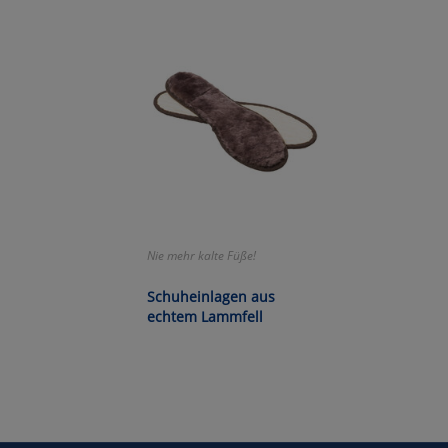
Wa
Pe
Ma
Um
Nie mehr kalte Füße!
Schuheinlagen aus
echtem Lammfell