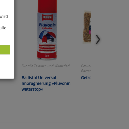
 wird
alle
elfalt!
Für alle Textilien und Wildleder!
Gesunde Protein-Power für
Gartenvögel!
ür
Ballistol Universal-
Getrocknete Mehlwürme
ies
Imprägnierung »Pluvonin
glich
waterstop«
der