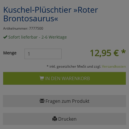
Kuschel-Plüschtier »Roter
Marketing
Brontosaurus«
Umfragetools
Artikelnummer: 7777500
Sofort lieferbar - 2-6 Werktage
Cookies
Alle Akzeptieren
12,95
€
*
Menge
Cookies
Einstellungen speichern
* inkl. gesetzlicher MwSt und zzgl.
Versandkosten
zu Haupptseite Zustimmun
zurück
IN DEN WARENKORB
Fragen zum Produkt
Drucken