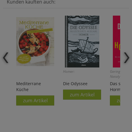
Kunden kauften auch:
Homer:
Geringer Rest
Nataly Bleuel:
Mediterrane
Die Odyssee
Das sind d
Küche
Hormone
zum Artikel
zum Artikel
zum Ar