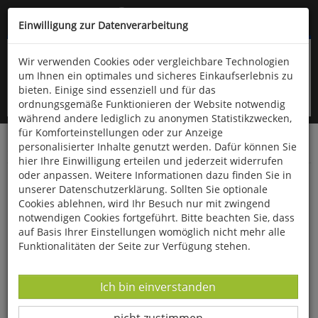
Kompletten Head der Seite überspringen
(06766) 903-200
oder (06766) 9323-960
Einwilligung zur Datenverarbeitung
Wir verwenden Cookies oder vergleichbare Technologien
um Ihnen ein optimales und sicheres Einkaufserlebnis zu
bieten. Einige sind essenziell und für das
ordnungsgemäße Funktionieren der Website notwendig
während andere lediglich zu anonymen Statistikzwecken,
für Komforteinstellungen oder zur Anzeige
personalisierter Inhalte genutzt werden. Dafür können Sie
Startseite
Technik & Freizeit
Spiel & Spaß
Diverses
hier Ihre Einwilligung erteilen und jederzeit widerrufen
oder anpassen. Weitere Informationen dazu finden Sie in
Kuschel-Plüschtier »Roter Brontosaurus«
unserer Datenschutzerklärung. Sollten Sie optionale
Cookies ablehnen, wird Ihr Besuch nur mit zwingend
notwendigen Cookies fortgeführt. Bitte beachten Sie, dass
auf Basis Ihrer Einstellungen womöglich nicht mehr alle
Funktionalitäten der Seite zur Verfügung stehen.
Datenverarbeitung -
Ich bin einverstanden
Datenverarbeitung -