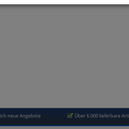
können Sie alle optionalen Cookies einstellen. Sollten Sie optionale
ies ablehnen, wird Ihr Besuch nur mit zwingend notwendigen Cook
eführt. Bitte beachten Sie, dass auf Basis Ihrer Einstellungen womö
 mehr alle Funktionalitäten der Seite zur Verfügung stehen.
tverständlich können Sie die Einstellungen jederzeit widerrufen o
ssen.
mfortfunktionen
renkorb für nächsten Besuch speichern
rsönliche Begrüßung
rketing
lich neue Angebote
Über 6.000 lieferbare Art
fragetools