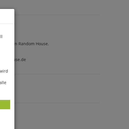
ll
). Penguin Random House.
ndomhouse.de
 wird
alle