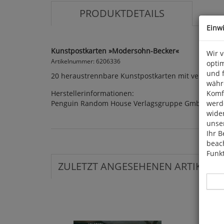
PRODUKTDETAILS
Einw
Kunstpostkarten »Modersohn-Becker«
Wir 
Artikelnummer: 6206336
optim
und 
20 heraustrennbare Kunstpostkarten mit verschie
währ
Herstellerinformationen:
Komfo
Penguin Random House Verlagsgruppe GmbH, Neum
werde
wide
unser
Ihr B
beach
Funkt
ZULETZT ANGESEHENEN ARTIKEL: