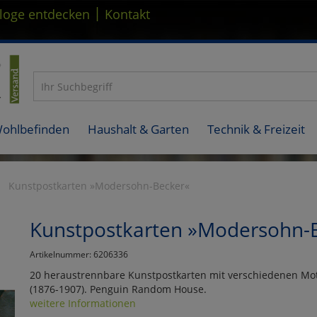
|
loge entdecken
Kontakt
Wohlbefinden
Haushalt & Garten
Technik & Freizeit
Kunstpostkarten »Modersohn-Becker«
Kunstpostkarten »Modersohn-
Artikelnummer: 6206336
20 heraustrennbare Kunstpostkarten mit verschiedenen Mot
(1876-1907). Penguin Random House.
weitere Informationen