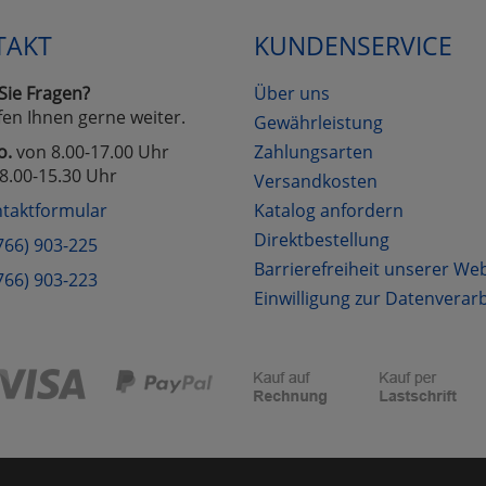
TAKT
KUNDENSERVICE
Cookies
Cookies
Alle Akzeptieren
Einstellungen speichern
Sie Fragen?
Über uns
zu Haupptseite Zustimmung D
zurück
fen Ihnen gerne weiter.
Gewährleistung
o.
von 8.00-17.00 Uhr
Zahlungsarten
8.00-15.30 Uhr
Versandkosten
taktformular
Katalog anfordern
Direktbestellung
766) 903-225
Barrierefreiheit unserer We
766) 903-223
Einwilligung zur Datenverar