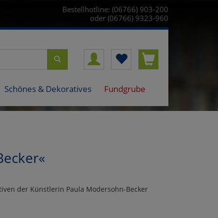
Bestellhotline: (06766) 903-200
oder (06766) 9323-960
Schönes & Dekoratives
Fundgrube
Becker«
iven der Künstlerin Paula Modersohn-Becker