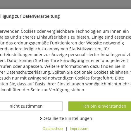
illigung zur Datenverarbeitung
verwenden Cookies oder vergleichbare Technologien um Ihnen ein
ales und sicheres Einkaufserlebnis zu bieten. Einige sind essenzie
für das ordnungsgemäße Funktionieren der Website notwendig
denen Motiven der Künstlerin Paula Modersohn-Becker (1876-1907
end andere lediglich zu anonymen Statistikzwecken, für
rteinstellungen oder zur Anzeige personalisierter Inhalte genutzt
arkter Str. 28, D 81673 München, produktsicherheit@penguinra
n. Dafür können Sie hier Ihre Einwilligung erteilen und jederzeit
rrufen oder anpassen. Weitere Informationen dazu finden Sie in
er Datenschutzerklärung. Sollten Sie optionale Cookies ablehnen,
esuch nur mit zwingend notwendigen Cookies fortgeführt. Bitte
ten Sie, dass auf Basis Ihrer Einstellungen womöglich nicht mehr 
ionalitäten der Seite zur Verfügung stehen.
Datenverarbeitung -
Datenverarbeitung -
nicht zustimmen
Ich bin einverstanden
Datenverarbeitung -
Detaillierte Einstellungen
Datenschutz
|
Impressum