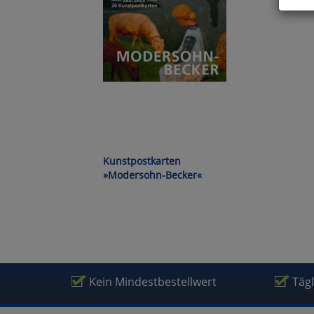
Hier 
Cook
fortg
nicht
Selbs
anpa
Ko
Kunstpostkarten
Wa
»Modersohn-Becker«
Pe
Ma
Kein Mindestbestellwert
Täg
Um