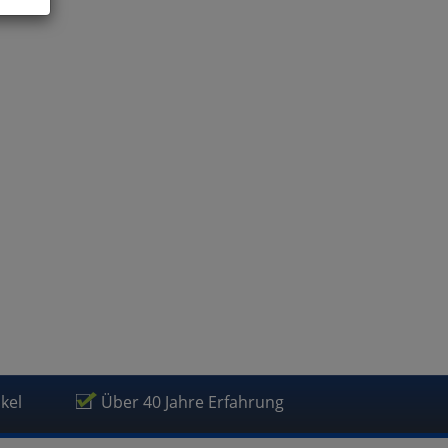
ies
glich
der
ikel
Über 40 Jahre Erfahrung