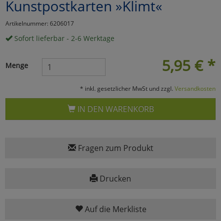
Kunstpostkarten »Klimt«
Marketing
Artikelnummer: 6206017
Sofort lieferbar - 2-6 Werktage
Umfragetools
5,95
€
*
Menge
Cookies
Alle Akzeptieren
* inkl. gesetzlicher MwSt und zzgl.
Versandkosten
Cookies
Einstellungen speichern
IN DEN WARENKORB
zu Haupptseite Zustimmun
zurück
Fragen zum Produkt
Drucken
Auf die Merkliste