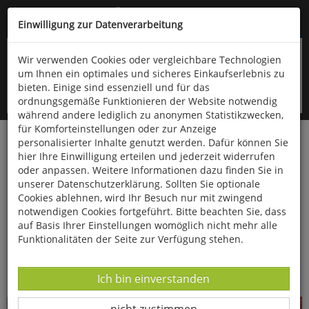
Kompletten Head der Seite überspringen
(06766) 903-200
oder (06766) 9323-960
Einwilligung zur Datenverarbeitung
Wir verwenden Cookies oder vergleichbare Technologien
um Ihnen ein optimales und sicheres Einkaufserlebnis zu
bieten. Einige sind essenziell und für das
ordnungsgemäße Funktionieren der Website notwendig
während andere lediglich zu anonymen Statistikzwecken,
für Komforteinstellungen oder zur Anzeige
personalisierter Inhalte genutzt werden. Dafür können Sie
Startseite
Bücher
Kunst
Bildende Kunst
hier Ihre Einwilligung erteilen und jederzeit widerrufen
oder anpassen. Weitere Informationen dazu finden Sie in
Kunstpostkarten »Klimt«
unserer Datenschutzerklärung. Sollten Sie optionale
Cookies ablehnen, wird Ihr Besuch nur mit zwingend
notwendigen Cookies fortgeführt. Bitte beachten Sie, dass
auf Basis Ihrer Einstellungen womöglich nicht mehr alle
Funktionalitäten der Seite zur Verfügung stehen.
Datenverarbeitung -
Ich bin einverstanden
Datenverarbeitung -