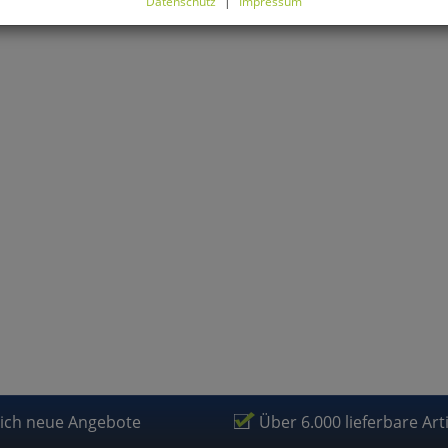
Datenschutz
|
Impressum
können Sie alle optionalen Cookies einstellen. Sollten Sie optionale
ies ablehnen, wird Ihr Besuch nur mit zwingend notwendigen Cook
eführt. Bitte beachten Sie, dass auf Basis Ihrer Einstellungen womö
 mehr alle Funktionalitäten der Seite zur Verfügung stehen.
tverständlich können Sie die Einstellungen jederzeit widerrufen o
ssen.
mfortfunktionen
renkorb für nächsten Besuch speichern
rsönliche Begrüßung
rketing
lich neue Angebote
Über 6.000 lieferbare Art
fragetools