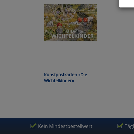
Hier 
Cook
fortg
nicht
Selbs
anpa
Ko
Kunstpostkarten »Die
Wa
Wichtelkinder«
Pe
Ma
Kein Mindestbestellwert
Täg
Um