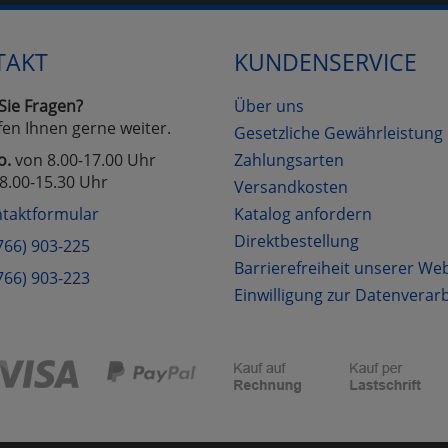
TAKT
KUNDENSERVICE
Cookies
Cookies
Alle Akzeptieren
Einstellungen speichern
zu Haupptseite Zustimmung D
zurück
Sie Fragen?
Über uns
fen Ihnen gerne weiter.
Gesetzliche Gewährleistung
o.
von 8.00-17.00 Uhr
Zahlungsarten
8.00-15.30 Uhr
Versandkosten
taktformular
Katalog anfordern
Direktbestellung
766) 903-225
Barrierefreiheit unserer We
766) 903-223
Einwilligung zur Datenverar