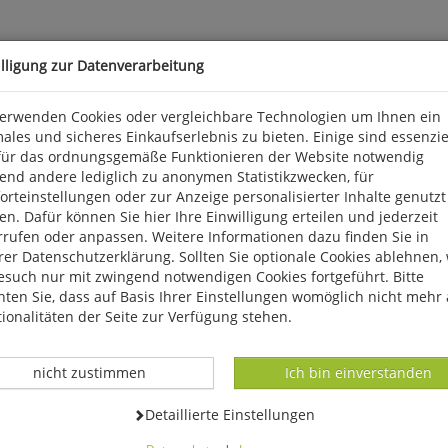
illigung zur Datenverarbeitung
verwenden Cookies oder vergleichbare Technologien um Ihnen ein
ales und sicheres Einkaufserlebnis zu bieten. Einige sind essenzie
lustrationen aus Elsa Beskows zauberhaftem Bilderbuchklassiker, d
für das ordnungsgemäße Funktionieren der Website notwendig
 Format: 15,5 x 10,9 cm, Penguin Random House.
end andere lediglich zu anonymen Statistikzwecken, für
rteinstellungen oder zur Anzeige personalisierter Inhalte genutzt
n. Dafür können Sie hier Ihre Einwilligung erteilen und jederzeit
arkter Str. 28, D 81673 München, produktsicherheit@penguinra
rrufen oder anpassen. Weitere Informationen dazu finden Sie in
er Datenschutzerklärung. Sollten Sie optionale Cookies ablehnen,
esuch nur mit zwingend notwendigen Cookies fortgeführt. Bitte
ten Sie, dass auf Basis Ihrer Einstellungen womöglich nicht mehr 
ionalitäten der Seite zur Verfügung stehen.
Datenverarbeitung -
Datenverarbeitung -
nicht zustimmen
Ich bin einverstanden
Datenverarbeitung -
Detaillierte Einstellungen