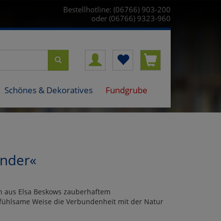
Bestellhotline: (06766) 903-200
oder (06766) 9323-960
Schönes & Dekoratives
Fundgrube
inder«
nen aus Elsa Beskows zauberhaftem
infühlsame Weise die Verbundenheit mit der Natur