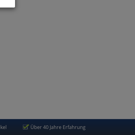
ies
glich
der
ikel
Über 40 Jahre Erfahrung