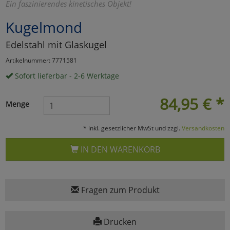
Ein faszinierendes kinetisches Objekt!
Marketing
Kugelmond
Edelstahl mit Glaskugel
Umfragetools
Artikelnummer: 7771581
Sofort lieferbar - 2-6 Werktage
Cookies
Alle Akzeptieren
84,95
€
*
Menge
Cookies
Einstellungen speichern
* inkl. gesetzlicher MwSt und zzgl.
Versandkosten
zu Haupptseite Zustimmun
zurück
IN DEN WARENKORB
Fragen zum Produkt
Drucken