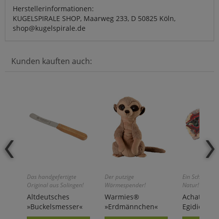
Herstellerinformationen:
KUGELSPIRALE SHOP, Maarweg 233, D 50825 Köln,
shop@kugelspirale.de
Kunden kauften auch:
Das handgefertigte
Der putzige
Ein Schmuckst
Original aus Solingen!
Wärmespender!
Natur!
Altdeutsches
Warmies®
Achate aus 
»Buckelsmesser«
»Erdmännchen«
Egidien