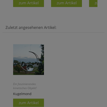
zum Artikel
zum Artikel
zum Ar
Zuletzt angesehenen Artikel:
Ein faszinierendes
kinetisches Objekt!
Kugelmond
zum Artikel