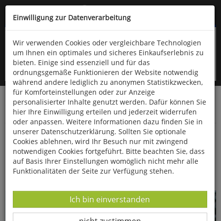
Kompletten Head der Seite überspringen
(06766) 903-200
oder (06766) 9323-960
Einwilligung zur Datenverarbeitung
Wir verwenden Cookies oder vergleichbare Technologien
um Ihnen ein optimales und sicheres Einkaufserlebnis zu
bieten. Einige sind essenziell und für das
ordnungsgemäße Funktionieren der Website notwendig
während andere lediglich zu anonymen Statistikzwecken,
für Komforteinstellungen oder zur Anzeige
personalisierter Inhalte genutzt werden. Dafür können Sie
Startseite
Schönes & Dekoratives
Wohnen & Dekoration
hier Ihre Einwilligung erteilen und jederzeit widerrufen
Diverses
oder anpassen. Weitere Informationen dazu finden Sie in
unserer Datenschutzerklärung. Sollten Sie optionale
Kugelmond
Cookies ablehnen, wird Ihr Besuch nur mit zwingend
notwendigen Cookies fortgeführt. Bitte beachten Sie, dass
auf Basis Ihrer Einstellungen womöglich nicht mehr alle
Funktionalitäten der Seite zur Verfügung stehen.
Datenverarbeitung -
Ich bin einverstanden
Datenverarbeitung -