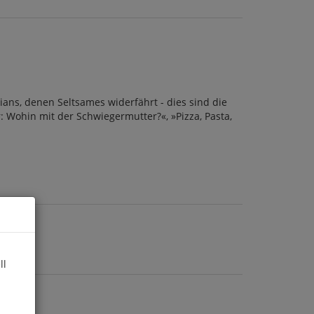
ans, denen Seltsames widerfährt - dies sind die
: Wohin mit der Schwiegermutter?«, »Pizza, Pasta,
ll