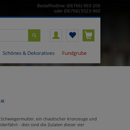
Bestellhotline: (06766) 903-200
oder (06766) 9323-960
Schönes & Dekoratives
Fundgrube
s«
te Schwiegermutter, ein chaotischer Kronzeuge und
erfährt - dies sind die Zutaten dieser vier