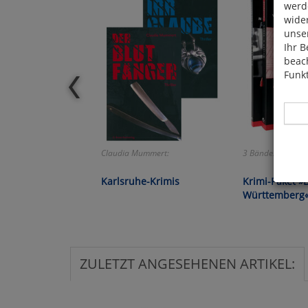
werde
wide
unser
Ihr B
beach
Funkt
Claudia Mummert:
3 Bände!
Hier 
Karlsruhe-Krimis
Krimi-Paket »
Cook
Württemberg
fortg
nicht
Selbs
anpa
ZULETZT ANGESEHENEN ARTIKEL:
Ko