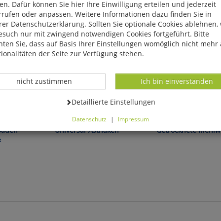
n. Dafür können Sie hier Ihre Einwilligung erteilen und jederzeit
rrufen oder anpassen. Weitere Informationen dazu finden Sie in
er Datenschutzerklärung. Sollten Sie optionale Cookies ablehnen,
esuch nur mit zwingend notwendigen Cookies fortgeführt. Bitte
ten Sie, dass auf Basis Ihrer Einstellungen womöglich nicht mehr 
ionalitäten der Seite zur Verfügung stehen.
Datenverarbeitung -
Datenverarbeitung -
nicht zustimmen
Ich bin einverstanden
Datenverarbeitung -
Detaillierte Einstellungen
Gesunde Protein-Power 
Gartenvögel!
Datenschutz
|
Impressum
können Sie alle optionalen Cookies einstellen. Sollten Sie optionale
Baden-
Universal-Asthaken
Getrocknete Mehl
ies ablehnen, wird Ihr Besuch nur mit zwingend notwendigen Cook
«
eführt. Bitte beachten Sie, dass auf Basis Ihrer Einstellungen womö
 mehr alle Funktionalitäten der Seite zur Verfügung stehen.
tverständlich können Sie die Einstellungen jederzeit widerrufen o
ssen.
mfortfunktionen