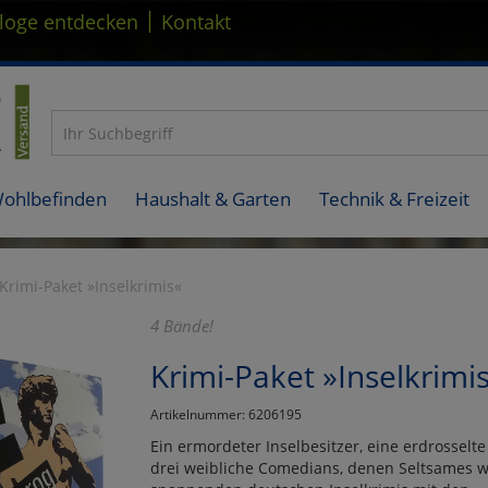
|
loge entdecken
Kontakt
Wohlbefinden
Haushalt & Garten
Technik & Freizeit
Krimi-Paket »Inselkrimis«
4 Bände!
Krimi-Paket »Inselkrimi
Artikelnummer: 6206195
Ein ermordeter Inselbesitzer, eine erdrossel
drei weibliche Comedians, denen Seltsames wid