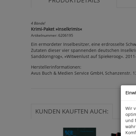
PRODUKTDETAILS
4 Bände!
Krimi-Paket »Inselkrimis«
Artikelnummer: 6206195
Ein ermordeter Inselbesitzer, eine erdrosselte Sch
Zutaten dieser vier spannenden deutschen Inselkrimi
Sanddorngrog«, »Witwenlust auf Spiekeroog«. 2011-2
Herstellerinformationen:
Avus Buch & Medien Service GmbH, Schanzenstr. 1
Einw
Wir 
KUNDEN KAUFTEN AUCH:
optim
und 
währ
Komfo