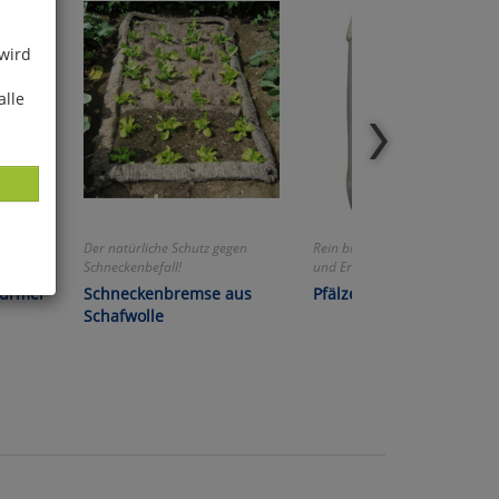
 wird
alle
für
Der natürliche Schutz gegen
Rein biologisch! Für beste Blüh-
Schneckenbefall!
und Ernteergebnisse!
würmer
Schneckenbremse aus
Pfälzer Trieb
ies
Schafwolle
glich
der