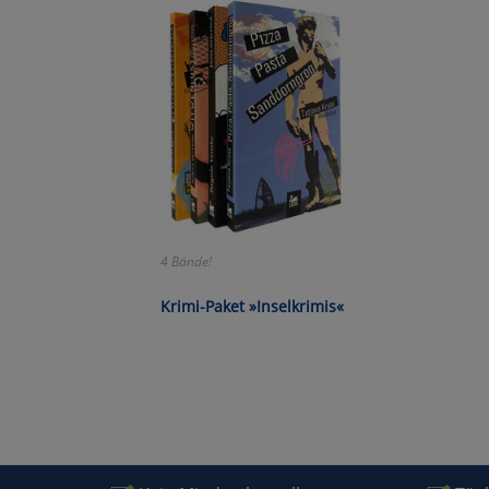
Wa
Pe
Ma
Um
4 Bände!
Krimi-Paket »Inselkrimis«