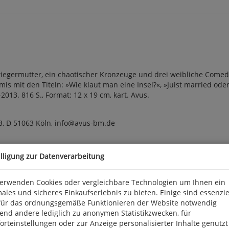
wiegermutter, ein chaotischer Kronzeuge und drei weibliche Comedi
s mit den Titeln: »Wie klaut man eine Insel?«, »Juist married oder
013. 816 S., Format: 12 x 19 cm, kart. Avus.
3, D 51063 Köln, info@avus-bm.de
illigung zur Datenverarbeitung
verwenden Cookies oder vergleichbare Technologien um Ihnen ein
ales und sicheres Einkaufserlebnis zu bieten. Einige sind essenzie
für das ordnungsgemäße Funktionieren der Website notwendig
end andere lediglich zu anonymen Statistikzwecken, für
rteinstellungen oder zur Anzeige personalisierter Inhalte genutzt