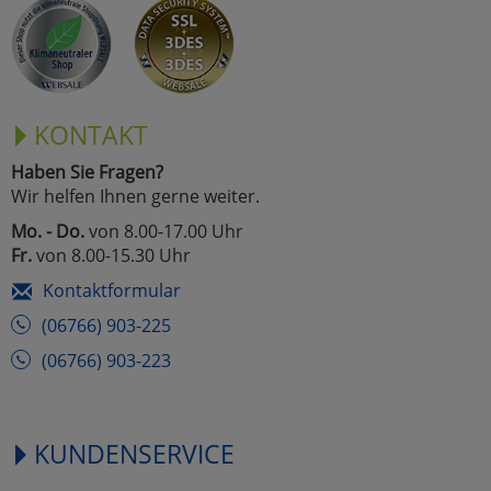
Marketing
Umfragetools
KONTAKT
Haben Sie Fragen?
Cookies
Alle Akzeptieren
Wir helfen Ihnen gerne weiter.
Cookies
Mo. - Do.
von 8.00-17.00 Uhr
Einstellungen speichern
Fr.
von 8.00-15.30 Uhr
zu Haupptseite Zustimmun
zurück
Kontaktformular
(06766) 903-225
(06766) 903-223
KUNDENSERVICE