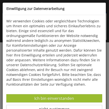
Kompletten Head der Seite überspringen
(06766) 903-200
oder (06766) 9323-960
Einwilligung zur Datenverarbeitung
Wir verwenden Cookies oder vergleichbare Technologien
um Ihnen ein optimales und sicheres Einkaufserlebnis zu
bieten. Einige sind essenziell und für das
ordnungsgemäße Funktionieren der Website notwendig
während andere lediglich zu anonymen Statistikzwecken,
für Komforteinstellungen oder zur Anzeige
personalisierter Inhalte genutzt werden. Dafür können Sie
Startseite
Informationen
hier Ihre Einwilligung erteilen und jederzeit widerrufen
oder anpassen. Weitere Informationen dazu finden Sie in
Uppps...
unserer Datenschutzerklärung. Sollten Sie optionale
Cookies ablehnen, wird Ihr Besuch nur mit zwingend
Sie sind weitergeleitet worden !
notwendigen Cookies fortgeführt. Bitte beachten Sie, dass
auf Basis Ihrer Einstellungen womöglich nicht mehr alle
Funktionalitäten der Seite zur Verfügung stehen.
Die Seite, das Produkt oder die Kategorie, die Sie versucht
haben zu öffnen, gibt es leider nicht mehr in unserem
Datenverarbeitung -
Ich bin einverstanden
Shop.
Datenverarbeitung -