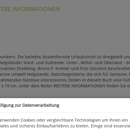
TERE INFORMATIONEN
dern. Die beliebte, küstenfernste Urlaubsinsel ist dreigeteilt un
Helgoländer Nord- und Südreede. Unter-, Mittel- und Oberland - di
essanten Dreiklang. Bruno P. Kremer und Fritz Gosselck beschreibe
marine Umwelt Helgolands. Naturbegeisterte, die sich für Gesteine, f
rahmenden Nordsee interessieren, finden in diesem Buch eine Fü
., 12 x 19 cm. Unter dem Reiter WEITERE INFORMATIONEN finden Sie 
, D 56291 Wiebelsheim, kontakt@quelle-meyer.de
illigung zur Datenverarbeitung
verwenden Cookies oder vergleichbare Technologien um Ihnen ein
ales und sicheres Einkaufserlebnis zu bieten. Einige sind essenzie