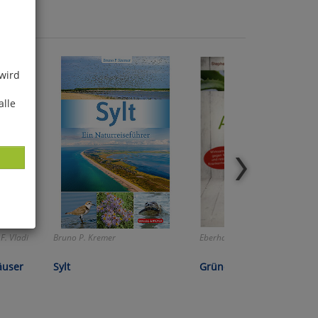
 wird
alle
 F. Vladi
Bruno P. Kremer
Eberhard J. Wormer:
ies
glich
äuser
Sylt
Grüne Antibiotika
der