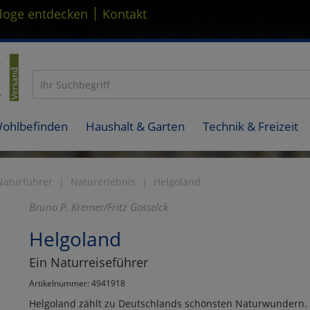
|
loge entdecken
Kontakt
Wohlbefinden
Haushalt & Garten
Technik & Freizeit
Naturführer
Naturerlebnis
Helgoland
Bruno P. Kremer/Fritz Gosselck
Helgoland
Ein Naturreiseführer
Artikelnummer: 4941918
Helgoland zählt zu Deutschlands schönsten Naturwundern. Di