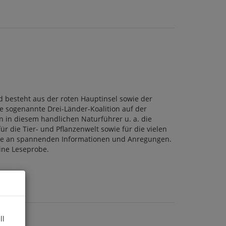
d besteht aus der roten Hauptinsel sowie der
e sogenannte Drei-Länder-Koalition auf der
n in diesem handlichen Naturführer u. a. die
ür die Tier- und Pflanzenwelt sowie für die vielen
lle an spannenden Informationen und Anregungen.
eine Leseprobe.
ll