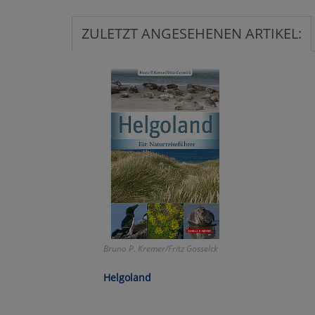
Ko
ZULETZT ANGESEHENEN ARTIKEL:
Wa
Pe
Ma
Um
Bruno P. Kremer/Fritz Gosselck
Helgoland