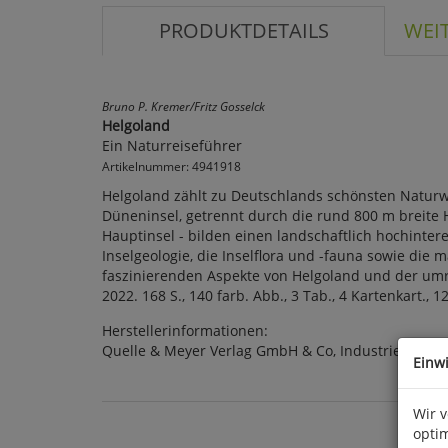
PRODUKTDETAILS
WEI
Bruno P. Kremer/Fritz Gosselck
Helgoland
Ein Naturreiseführer
Artikelnummer: 4941918
Helgoland zählt zu Deutschlands schönsten Naturwun
Düneninsel, getrennt durch die rund 800 m breite 
Hauptinsel - bilden einen landschaftlich hochinter
Inselgeologie, die Inselflora und -fauna sowie die 
faszinierenden Aspekte von Helgoland und der um
2022. 168 S., 140 farb. Abb., 3 Tab., 4 Kartenkart
Herstellerinformationen:
Quelle & Meyer Verlag GmbH & Co, Industriepark 3
Einw
Wir 
optim