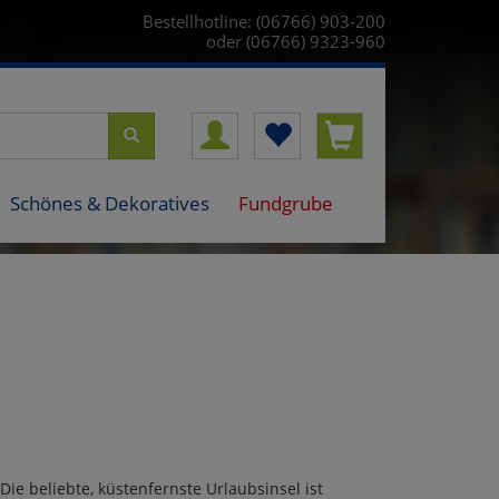
Bestellhotline: (06766) 903-200
oder (06766) 9323-960
Schönes & Dekoratives
Fundgrube
e beliebte, küstenfernste Urlaubsinsel ist