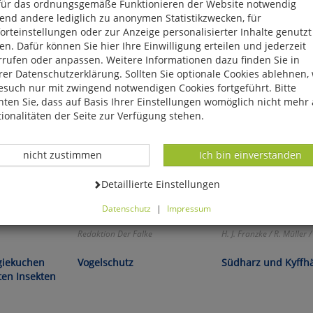
für das ordnungsgemäße Funktionieren der Website notwendig
end andere lediglich zu anonymen Statistikzwecken, für
rteinstellungen oder zur Anzeige personalisierter Inhalte genutzt
n. Dafür können Sie hier Ihre Einwilligung erteilen und jederzeit
rrufen oder anpassen. Weitere Informationen dazu finden Sie in
er Datenschutzerklärung. Sollten Sie optionale Cookies ablehnen,
esuch nur mit zwingend notwendigen Cookies fortgeführt. Bitte
ten Sie, dass auf Basis Ihrer Einstellungen womöglich nicht mehr 
ionalitäten der Seite zur Verfügung stehen.
Datenverarbeitung -
Datenverarbeitung -
nicht zustimmen
Ich bin einverstanden
Datenverarbeitung -
Detaillierte Einstellungen
Datenschutz
|
Impressum
können Sie alle optionalen Cookies einstellen. Sollten Sie optionale
Redaktion Der Falke
H. J. Franzke / R. Müller /
ies ablehnen, wird Ihr Besuch nur mit zwingend notwendigen Cook
eführt. Bitte beachten Sie, dass auf Basis Ihrer Einstellungen womö
giekuchen
Vogelschutz
Südharz und Kyffh
 mehr alle Funktionalitäten der Seite zur Verfügung stehen.
ten Insekten
tverständlich können Sie die Einstellungen jederzeit widerrufen o
ssen.