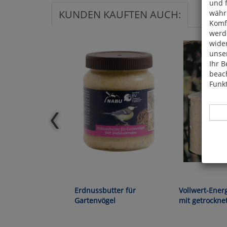
und 
KUNDEN KAUFTEN AUCH:
währ
Komfo
werde
wide
unser
Ihr B
beach
Funkt
Hier 
Cook
fortg
Erdnussbutter für
Vollwert-Ener
nicht
Gartenvögel
mit getrockne
Selbs
anpa