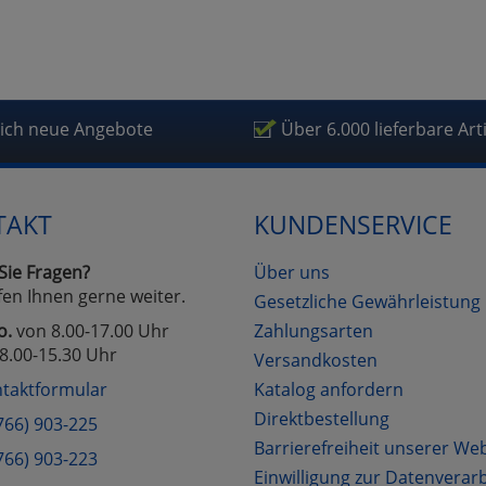
lich neue Angebote
Über 6.000 lieferbare Art
TAKT
KUNDENSERVICE
Sie Fragen?
Über uns
fen Ihnen gerne weiter.
Gesetzliche Gewährleistung
o.
von 8.00-17.00 Uhr
Zahlungsarten
8.00-15.30 Uhr
Versandkosten
taktformular
Katalog anfordern
Direktbestellung
766) 903-225
Barrierefreiheit unserer We
766) 903-223
Einwilligung zur Datenverar