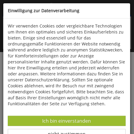
Kompletten Head der Seite überspringen
(06766) 903-200
oder (06766) 9323-960
Einwilligung zur Datenverarbeitung
Wir verwenden Cookies oder vergleichbare Technologien
um Ihnen ein optimales und sicheres Einkaufserlebnis zu
bieten. Einige sind essenziell und für das
ordnungsgemäße Funktionieren der Website notwendig
während andere lediglich zu anonymen Statistikzwecken,
für Komforteinstellungen oder zur Anzeige
personalisierter Inhalte genutzt werden. Dafür können Sie
Startseite
Bücher
Aula-Verlag
Ornithologie
hier Ihre Einwilligung erteilen und jederzeit widerrufen
oder anpassen. Weitere Informationen dazu finden Sie in
Vogelschutz
unserer Datenschutzerklärung. Sollten Sie optionale
Cookies ablehnen, wird Ihr Besuch nur mit zwingend
notwendigen Cookies fortgeführt. Bitte beachten Sie, dass
auf Basis Ihrer Einstellungen womöglich nicht mehr alle
Funktionalitäten der Seite zur Verfügung stehen.
Datenverarbeitung -
Ich bin einverstanden
Datenverarbeitung -