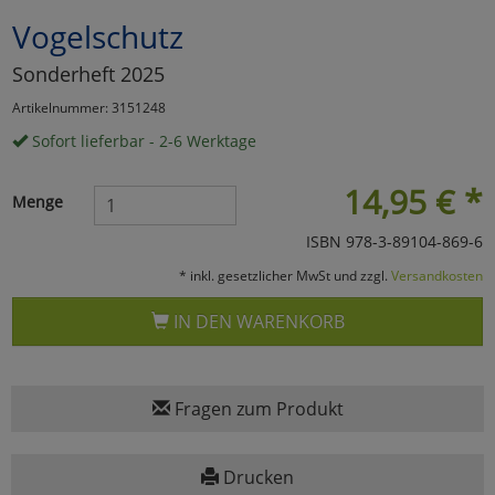
Vogelschutz
Marketing
Sonderheft 2025
Umfragetools
Artikelnummer: 3151248
Sofort lieferbar - 2-6 Werktage
Cookies
Alle Akzeptieren
14,95
€
*
Menge
Cookies
Einstellungen speichern
ISBN 978-3-89104-869-6
* inkl. gesetzlicher MwSt und zzgl.
Versandkosten
zu Haupptseite Zustimmun
zurück
IN DEN WARENKORB
Fragen zum Produkt
Drucken