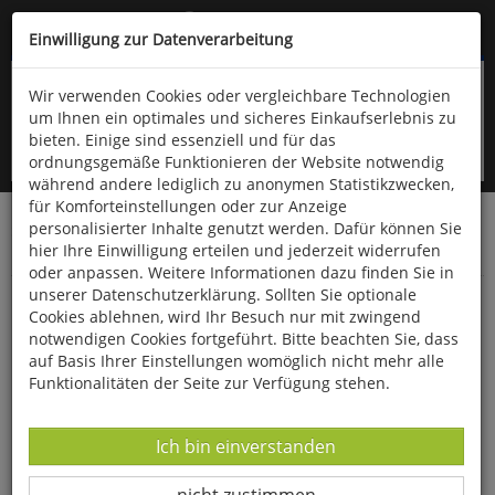
Kompletten Head der Seite überspringen
(06766) 903-200
oder (06766) 9323-960
Einwilligung zur Datenverarbeitung
Wir verwenden Cookies oder vergleichbare Technologien
um Ihnen ein optimales und sicheres Einkaufserlebnis zu
bieten. Einige sind essenziell und für das
ordnungsgemäße Funktionieren der Website notwendig
während andere lediglich zu anonymen Statistikzwecken,
für Komforteinstellungen oder zur Anzeige
personalisierter Inhalte genutzt werden. Dafür können Sie
Startseite
Bücher
Downloads
Zeitschriften
hier Ihre Einwilligung erteilen und jederzeit widerrufen
SportPraxis
oder anpassen. Weitere Informationen dazu finden Sie in
unserer Datenschutzerklärung. Sollten Sie optionale
Kreatives Gruppenturnen an Großgeräten
Cookies ablehnen, wird Ihr Besuch nur mit zwingend
notwendigen Cookies fortgeführt. Bitte beachten Sie, dass
auf Basis Ihrer Einstellungen womöglich nicht mehr alle
Funktionalitäten der Seite zur Verfügung stehen.
Datenverarbeitung -
Ich bin einverstanden
Datenverarbeitung -