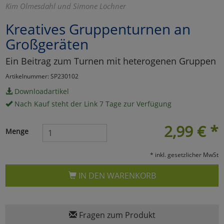
Kim Olmesdahl und Simone Löchner
Marketing
Kreatives Gruppenturnen an
Großgeräten
Umfragetools
Ein Beitrag zum Turnen mit heterogenen Gruppen
Artikelnummer: SP230102
Cookies
Alle Akzeptieren
Downloadartikel
Nach Kauf steht der Link 7 Tage zur Verfügung
Cookies
Einstellungen speichern
2,99
€
*
zu Haupptseite Zustimmun
zurück
Menge
* inkl. gesetzlicher MwSt
IN DEN WARENKORB
Fragen zum Produkt