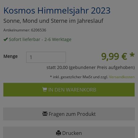
Kosmos Himmelsjahr 2023
Marketing
Sonne, Mond und Sterne im Jahreslauf
Umfragetools
Artikelnummer: 6206536
Sofort lieferbar - 2-6 Werktage
Cookies
Alle Akzeptieren
9,99
€
*
Menge
Cookies
Einstellungen speichern
statt 20,00 (gebundener Preis aufgehoben)
* inkl. gesetzlicher MwSt und zzgl.
Versandkosten
zu Haupptseite Zustimmun
zurück
IN DEN WARENKORB
Fragen zum Produkt
Drucken