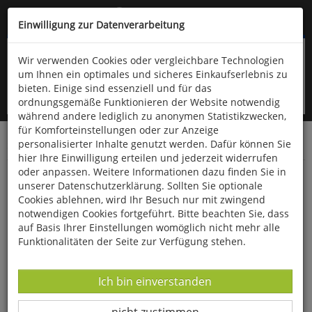
Kompletten Head der Seite überspringen
(06766) 903-200
oder (06766) 9323-960
Einwilligung zur Datenverarbeitung
Wir verwenden Cookies oder vergleichbare Technologien
um Ihnen ein optimales und sicheres Einkaufserlebnis zu
bieten. Einige sind essenziell und für das
ordnungsgemäße Funktionieren der Website notwendig
während andere lediglich zu anonymen Statistikzwecken,
für Komforteinstellungen oder zur Anzeige
personalisierter Inhalte genutzt werden. Dafür können Sie
Startseite
Bücher
Naturwissenschaften
Astronomie
hier Ihre Einwilligung erteilen und jederzeit widerrufen
oder anpassen. Weitere Informationen dazu finden Sie in
Kosmos Himmelsjahr 2023
unserer Datenschutzerklärung. Sollten Sie optionale
Cookies ablehnen, wird Ihr Besuch nur mit zwingend
notwendigen Cookies fortgeführt. Bitte beachten Sie, dass
auf Basis Ihrer Einstellungen womöglich nicht mehr alle
Funktionalitäten der Seite zur Verfügung stehen.
Datenverarbeitung -
Ich bin einverstanden
Datenverarbeitung -