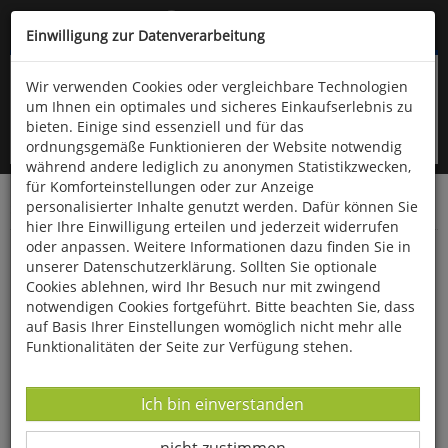
Kompletten Head der Seite überspringen
(06766) 903-200
oder (06766) 9323-960
Einwilligung zur Datenverarbeitung
Wir verwenden Cookies oder vergleichbare Technologien
um Ihnen ein optimales und sicheres Einkaufserlebnis zu
bieten. Einige sind essenziell und für das
ordnungsgemäße Funktionieren der Website notwendig
während andere lediglich zu anonymen Statistikzwecken,
für Komforteinstellungen oder zur Anzeige
personalisierter Inhalte genutzt werden. Dafür können Sie
Startseite
Bücher
Naturwissenschaften
Chemie
hier Ihre Einwilligung erteilen und jederzeit widerrufen
oder anpassen. Weitere Informationen dazu finden Sie in
Komisch, alles chemisch!
unserer Datenschutzerklärung. Sollten Sie optionale
Cookies ablehnen, wird Ihr Besuch nur mit zwingend
notwendigen Cookies fortgeführt. Bitte beachten Sie, dass
auf Basis Ihrer Einstellungen womöglich nicht mehr alle
Funktionalitäten der Seite zur Verfügung stehen.
Datenverarbeitung -
Ich bin einverstanden
Datenverarbeitung -