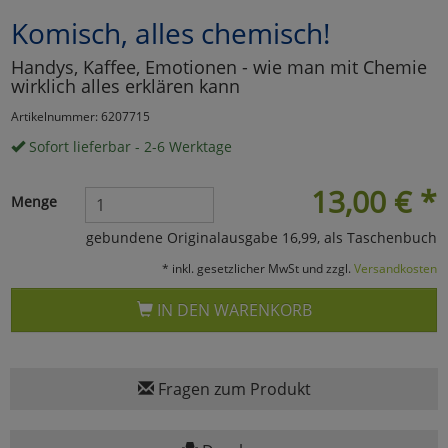
Komisch, alles chemisch!
Marketing
Handys, Kaffee, Emotionen - wie man mit Chemie
wirklich alles erklären kann
Umfragetools
Artikelnummer: 6207715
Sofort lieferbar - 2-6 Werktage
Cookies
Alle Akzeptieren
13,00
€
*
Menge
Cookies
Einstellungen speichern
gebundene Originalausgabe 16,99, als Taschenbuch
zu Haupptseite Zustimmun
zurück
* inkl. gesetzlicher MwSt und zzgl.
Versandkosten
IN DEN WARENKORB
Fragen zum Produkt