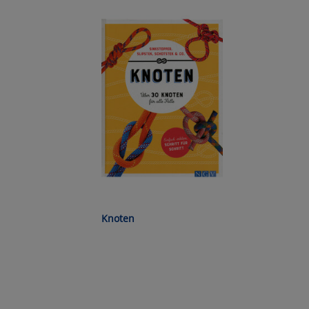
Ko
Wa
Pe
Ma
Um
Knoten