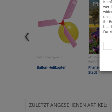
Komfo
werde
wide
unser
Ihr B
beach
Funkt
Einfach und genial!
Mit 55 Spiel- und 
Gisela Tubes:
Ballon-Helikopter
Pflanzen und 
Hier 
Stadt
Cook
fortg
nicht
Selbs
anpa
ZULETZT ANGESEHENEN ARTIKEL: