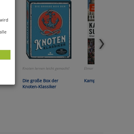
 wird
alle
Knoten lernen leicht gemacht!
Elmar Thevessen:
Die große Box der
Kampf der Supermächte
Knoten-Klassiker
ies
glich
der