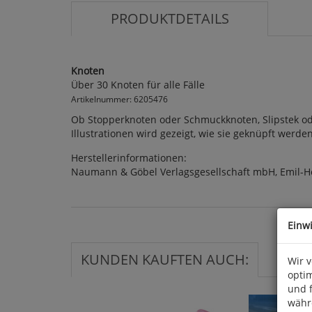
PRODUKTDETAILS
Knoten
Über 30 Knoten für alle Fälle
Artikelnummer: 6205476
Ob Stopperknoten oder Schmuckknoten, Slipstek oder
Illustrationen wird gezeigt, wie sie geknüpft werde
Herstellerinformationen:
Naumann & Göbel Verlagsgesellschaft mbH, Emil-H
Einw
KUNDEN KAUFTEN AUCH:
Wir 
optim
und 
währ