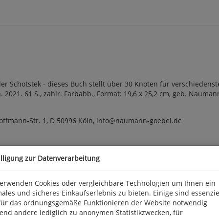
 Schotstek - dieses Buch stellt über 30 Knoten für verschiedenste 
n. 2021. 61 S., zahlr. Farbabb., Format: 19,6 x 25,2 cm, geb. Nauman
offmann-Str. 1, D 50996 Köln, info@naumann-goebel.de
illigung zur Datenverarbeitung
verwenden Cookies oder vergleichbare Technologien um Ihnen ein
ales und sicheres Einkaufserlebnis zu bieten. Einige sind essenzie
für das ordnungsgemäße Funktionieren der Website notwendig
end andere lediglich zu anonymen Statistikzwecken, für