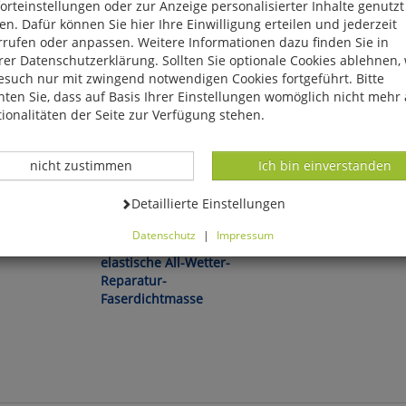
rteinstellungen oder zur Anzeige personalisierter Inhalte genutzt
n. Dafür können Sie hier Ihre Einwilligung erteilen und jederzeit
rrufen oder anpassen. Weitere Informationen dazu finden Sie in
er Datenschutzerklärung. Sollten Sie optionale Cookies ablehnen,
esuch nur mit zwingend notwendigen Cookies fortgeführt. Bitte
ten Sie, dass auf Basis Ihrer Einstellungen womöglich nicht mehr 
ionalitäten der Seite zur Verfügung stehen.
Datenverarbeitung -
Datenverarbeitung -
nicht zustimmen
Ich bin einverstanden
Datenverarbeitung -
Detaillierte Einstellungen
Erlebnisideen!
Dichtet sofort - auch unter
Barbara Simonsohn:
Wasser!
Datenschutz
|
Impressum
Tiere in der
»AQUA-DICHT« - Die
Brennnessel
können Sie alle optionalen Cookies einstellen. Sollten Sie optionale
elastische All-Wetter-
ies ablehnen, wird Ihr Besuch nur mit zwingend notwendigen Cook
Reparatur-
eführt. Bitte beachten Sie, dass auf Basis Ihrer Einstellungen womö
Faserdichtmasse
 mehr alle Funktionalitäten der Seite zur Verfügung stehen.
tverständlich können Sie die Einstellungen jederzeit widerrufen o
ssen.