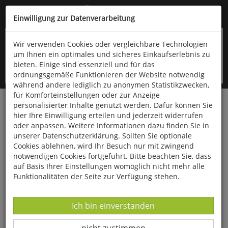
Kompletten Head der Seite überspringen
(06766) 903-200
oder (06766) 9323-960
Einwilligung zur Datenverarbeitung
Wir verwenden Cookies oder vergleichbare Technologien
um Ihnen ein optimales und sicheres Einkaufserlebnis zu
bieten. Einige sind essenziell und für das
ordnungsgemäße Funktionieren der Website notwendig
während andere lediglich zu anonymen Statistikzwecken,
für Komforteinstellungen oder zur Anzeige
personalisierter Inhalte genutzt werden. Dafür können Sie
Startseite
Bücher
Verschiedene Sachgebiete
hier Ihre Einwilligung erteilen und jederzeit widerrufen
oder anpassen. Weitere Informationen dazu finden Sie in
Besser Schwimmen lernen mit Aqua Pads
unserer Datenschutzerklärung. Sollten Sie optionale
Cookies ablehnen, wird Ihr Besuch nur mit zwingend
notwendigen Cookies fortgeführt. Bitte beachten Sie, dass
auf Basis Ihrer Einstellungen womöglich nicht mehr alle
Funktionalitäten der Seite zur Verfügung stehen.
Datenverarbeitung -
Ich bin einverstanden
Datenverarbeitung -