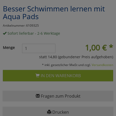
Besser Schwimmen lernen mit
Marketing
Aqua Pads
Umfragetools
Artikelnummer: 6109325
Sofort lieferbar - 2-6 Werktage
Cookies
Alle Akzeptieren
1,00
€
*
Menge
Cookies
Einstellungen speichern
statt 14,80 (gebundener Preis aufgehoben)
* inkl. gesetzlicher MwSt und zzgl.
Versandkosten
zu Haupptseite Zustimmun
zurück
IN DEN WARENKORB
Fragen zum Produkt
Drucken