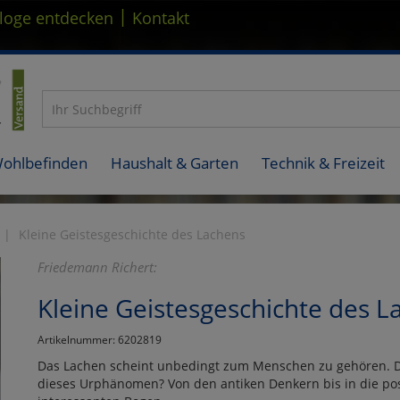
|
loge entdecken
Kontakt
Wohlbefinden
Haushalt & Garten
Technik & Freizeit
Kleine Geistesgeschichte des Lachens
Friedemann Richert:
Kleine Geistesgeschichte des L
Artikelnummer: 6202819
Das Lachen scheint unbedingt zum Menschen zu gehören. D
dieses Urphänomen? Von den antiken Denkern bis in die p