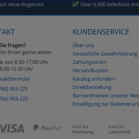
fragetools
lich neue Angebote
Über 6.000 lieferbare Art
Cookies
Cookies
Alle Akzeptieren
Einstellungen speichern
TAKT
KUNDENSERVICE
zu Haupptseite Zustimmung D
zurück
Sie Fragen?
Über uns
fen Ihnen gerne weiter.
Gesetzliche Gewährleistung
o.
von 8.00-17.00 Uhr
Zahlungsarten
8.00-15.30 Uhr
Versandkosten
taktformular
Katalog anfordern
Direktbestellung
766) 903-225
Barrierefreiheit unserer We
766) 903-223
Einwilligung zur Datenverar