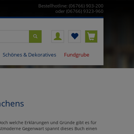
Bestellhotline: (06766) 903-200
oder (06766) 9323-960
Schönes & Dekoratives
Fundgrube
achens
och welche Erklärungen und Gründe gibt es für
ostmoderne Gegenwart spannt dieses Buch einen