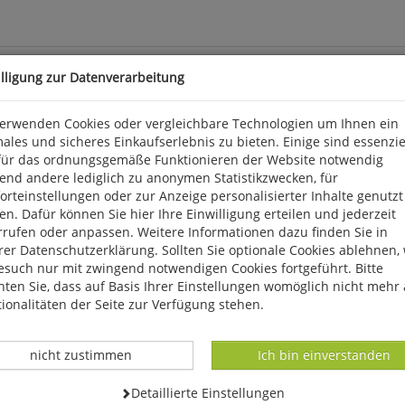
illigung zur Datenverarbeitung
verwenden Cookies oder vergleichbare Technologien um Ihnen ein
ales und sicheres Einkaufserlebnis zu bieten. Einige sind essenzie
hören. Doch welche Erklärungen und Gründe gibt es für dieses U
für das ordnungsgemäße Funktionieren der Website notwendig
nteressanten Bogen. Ob Lachen unmoralisch oder gerade sehr mor
end andere lediglich zu anonymen Statistikzwecken, für
bei uns nicht durch angestrengte Fachterminologie das Lachen verge
rteinstellungen oder zur Anzeige personalisierter Inhalte genutzt
n. Dafür können Sie hier Ihre Einwilligung erteilen und jederzeit
rrufen oder anpassen. Weitere Informationen dazu finden Sie in
3, D 51063 Köln, info@avus-bm.de
er Datenschutzerklärung. Sollten Sie optionale Cookies ablehnen,
esuch nur mit zwingend notwendigen Cookies fortgeführt. Bitte
ten Sie, dass auf Basis Ihrer Einstellungen womöglich nicht mehr 
ionalitäten der Seite zur Verfügung stehen.
Datenverarbeitung -
Datenverarbeitung -
nicht zustimmen
Ich bin einverstanden
Datenverarbeitung -
Detaillierte Einstellungen