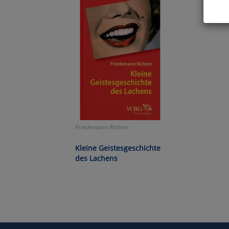
Hier 
Cook
fortg
nicht
Selbs
anpa
Ko
Friedemann Richert:
Wa
Kleine Geistesgeschichte
des Lachens
Pe
Ma