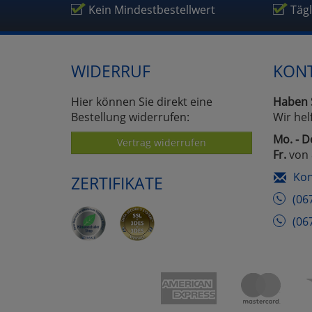
Um
Kein Mindestbestellwert
Täg
WIDERRUF
KON
Hier können Sie direkt eine
Haben 
Bestellung widerrufen:
Wir hel
Mo. - D
Vertrag widerrufen
Fr.
von 
Kon
ZERTIFIKATE
(06
(06