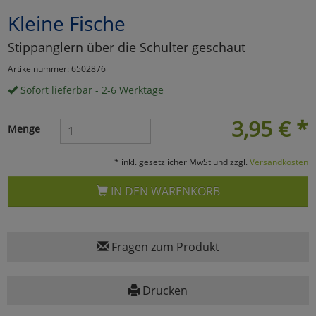
Kleine Fische
Marketing
Stippanglern über die Schulter geschaut
Umfragetools
Artikelnummer: 6502876
Sofort lieferbar - 2-6 Werktage
Cookies
Alle Akzeptieren
3,95
€
*
Menge
Cookies
Einstellungen speichern
* inkl. gesetzlicher MwSt und zzgl.
Versandkosten
zu Haupptseite Zustimmun
zurück
IN DEN WARENKORB
Fragen zum Produkt
Drucken