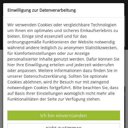
Kompletten Head der Seite überspringen
(06766) 903-200
oder (06766) 9323-960
Einwilligung zur Datenverarbeitung
Wir verwenden Cookies oder vergleichbare Technologien
um Ihnen ein optimales und sicheres Einkaufserlebnis zu
bieten. Einige sind essenziell und für das
ordnungsgemäße Funktionieren der Website notwendig
während andere lediglich zu anonymen Statistikzwecken,
für Komforteinstellungen oder zur Anzeige
personalisierter Inhalte genutzt werden. Dafür können Sie
Startseite
Bücher
Verschiedene Sachgebiete
hier Ihre Einwilligung erteilen und jederzeit widerrufen
oder anpassen. Weitere Informationen dazu finden Sie in
Kleine Fische
unserer Datenschutzerklärung. Sollten Sie optionale
Cookies ablehnen, wird Ihr Besuch nur mit zwingend
notwendigen Cookies fortgeführt. Bitte beachten Sie, dass
auf Basis Ihrer Einstellungen womöglich nicht mehr alle
Funktionalitäten der Seite zur Verfügung stehen.
Datenverarbeitung -
Ich bin einverstanden
Datenverarbeitung -