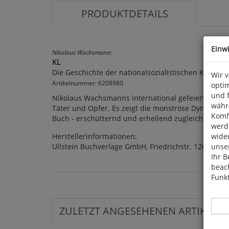
PRODUKTDETAILS
Einw
Nikolaus Wachsmann:
KL
Die Geschichte der nationalsozialistischen Konzent
Wir 
Artikelnummer: 6208980
optim
und 
Nikolaus Wachsmanns international gefeiertes Stand
währ
Täter und Opfer. Es zeigt die monströse Dynamik d
Komfo
Buch - erschütternd und erhellend zugleich! 2025. 919
werde
Herstellerinformationen:
wide
Ullstein Buchverlage GmbH, Friedrichstr. 126, D 101
unser
Ihr B
beach
Funkt
ZULETZT ANGESEHENEN ARTIKEL: