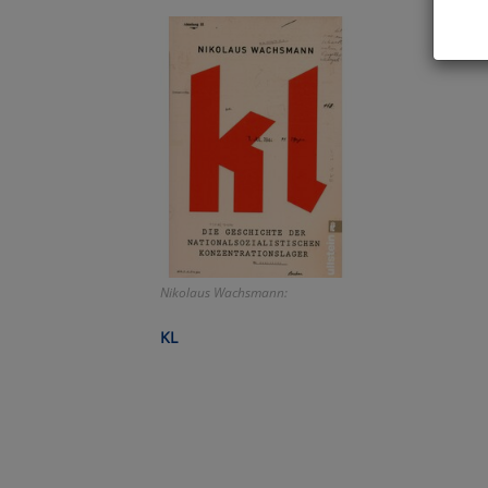
Hier 
Cook
fortg
nicht
Selbs
anpa
Ko
Nikolaus Wachsmann:
Wa
KL
Pe
Ma