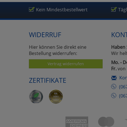
Um
Kein Mindestbestellwert
Täg
WIDERRUF
KON
Hier können Sie direkt eine
Haben 
Bestellung widerrufen:
Wir hel
Mo. - D
Vertrag widerrufen
Fr.
von 
Kon
ZERTIFIKATE
(06
(06