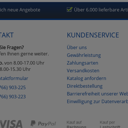
fragetools
lich neue Angebote
Über 6.000 lieferbare Art
Cookies
Cookies
Alle Akzeptieren
Einstellungen speichern
TAKT
KUNDENSERVICE
zu Haupptseite Zustimmung D
zurück
Sie Fragen?
Über uns
fen Ihnen gerne weiter.
Gewährleistung
o.
von 8.00-17.00 Uhr
Zahlungsarten
8.00-15.30 Uhr
Versandkosten
taktformular
Katalog anfordern
Direktbestellung
766) 903-225
Barrierefreiheit unserer We
766) 903-223
Einwilligung zur Datenverar