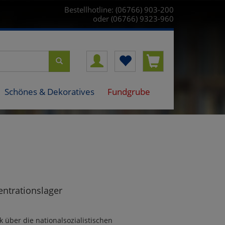
Bestellhotline: (06766) 903-200
oder (06766) 9323-960
Schönes & Dekoratives
Fundgrube
entrationslager
über die nationalsozialistischen