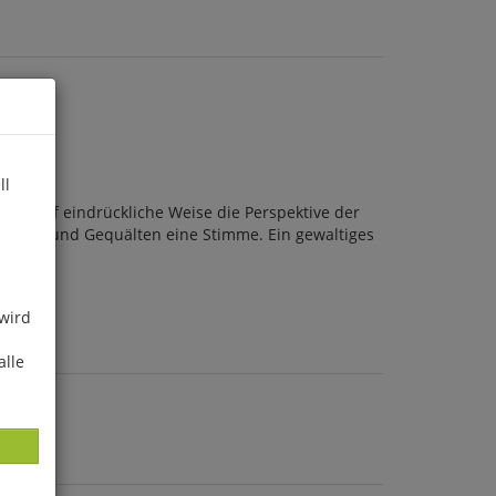
ll
eint auf eindrückliche Weise die Perspektive der
angenen und Gequälten eine Stimme. Ein gewaltiges
 wird
alle