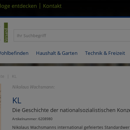
|
loge entdecken
Kontakt
Wohlbefinden
Haushalt & Garten
Technik & Freizeit
hte
KL
Nikolaus Wachsmann:
KL
Die Geschichte der nationalsozialistischen Konz
Artikelnummer: 6208980
Nikolaus Wachsmanns international gefeiertes Standardwerk 