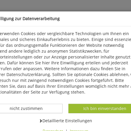
illigung zur Datenverarbeitung
verwenden Cookies oder vergleichbare Technologien um Ihnen ein
t
ales und sicheres Einkaufserlebnis zu bieten. Einige sind essenzie
für das ordnungsgemäße Funktionieren der Website notwendig
 sich eine schluchtartig in die Keuperschichten eingeschnittene Ba
end andere lediglich zu anonymen Statistikzwecken, für
iesem Grunde hat das Institut für Geographie der Universität Stu
rteinstellungen oder zur Anzeige personalisierter Inhalte genutzt
e von Geologie, Böden und Umwelt zu informieren.
n. Dafür können Sie hier Ihre Einwilligung erteilen und jederzeit
rrufen oder anpassen. Weitere Informationen dazu finden Sie in
er Datenschutzerklärung. Sollten Sie optionale Cookies ablehnen,
esuch nur mit zwingend notwendigen Cookies fortgeführt. Bitte
ten Sie, dass auf Basis Ihrer Einstellungen womöglich nicht mehr 
ionalitäten der Seite zur Verfügung stehen.
Datenverarbeitung -
Datenverarbeitung -
nicht zustimmen
Ich bin einverstanden
Datenverarbeitung -
Detaillierte Einstellungen
Datenschutz
|
Impressum