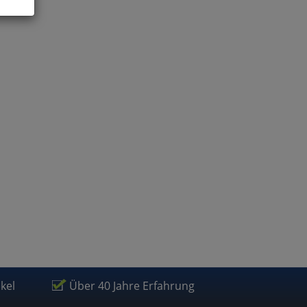
ies
glich
der
ikel
Über 40 Jahre Erfahrung