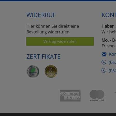
WIDERRUF
KON
Hier können Sie direkt eine
Haben 
Bestellung widerrufen:
Wir hel
Mo. - D
Vertrag widerrufen
Fr.
von 
Kon
ZERTIFIKATE
(06
(06