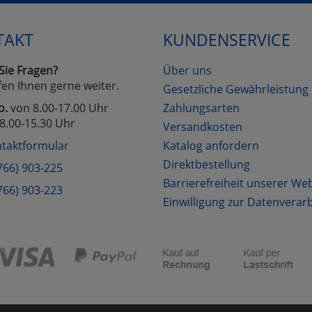
TAKT
KUNDENSERVICE
Cookies
Cookies
Alle Akzeptieren
Einstellungen speichern
zu Haupptseite Zustimmung D
zurück
Sie Fragen?
Über uns
fen Ihnen gerne weiter.
Gesetzliche Gewährleistung
o.
von 8.00-17.00 Uhr
Zahlungsarten
8.00-15.30 Uhr
Versandkosten
taktformular
Katalog anfordern
Direktbestellung
766) 903-225
Barrierefreiheit unserer We
766) 903-223
Einwilligung zur Datenverar