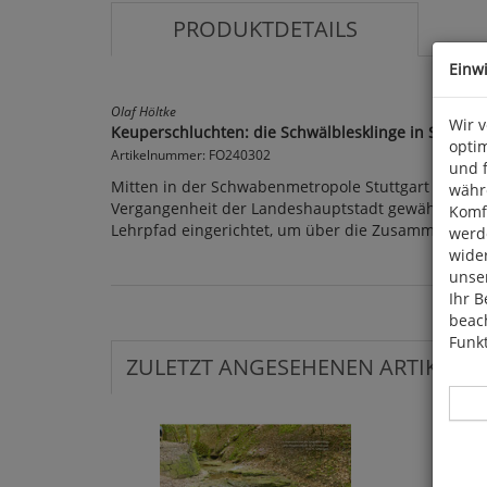
PRODUKTDETAILS
Einw
Olaf Höltke
Wir 
Keuperschluchten: die Schwälblesklinge in Stuttgar
optim
Artikelnummer: FO240302
und 
Mitten in der Schwabenmetropole Stuttgart befindet
währ
Vergangenheit der Landeshauptstadt gewährt. Aus d
Komfo
Lehrpfad eingerichtet, um über die Zusammenhäng
werde
wide
unser
Ihr B
beach
Funkt
ZULETZT ANGESEHENEN ARTIKEL: