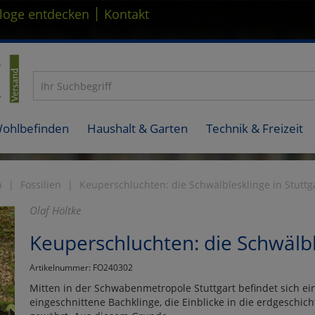
|
loge entdecken
Kontakt
Wohlbefinden
Haushalt & Garten
Technik & Freizeit
n
Fossilien
Keuperschluchten: die Schwälblesklinge in Stuttg
Olaf Höltke
Keuperschluchten: die Schwälble
Artikelnummer: FO240302
Mitten in der Schwabenmetropole Stuttgart befindet sich ei
eingeschnittene Bachklinge, die Einblicke in die erdgeschi