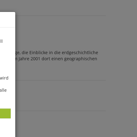
ll
chklinge, die Einblicke in die erdgeschichtliche
ttgart im Jahre 2001 dort einen geographischen
 wird
alle