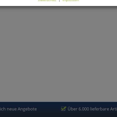
können Sie alle optionalen Cookies einstellen. Sollten Sie optionale
ies ablehnen, wird Ihr Besuch nur mit zwingend notwendigen Cook
eführt. Bitte beachten Sie, dass auf Basis Ihrer Einstellungen womö
 mehr alle Funktionalitäten der Seite zur Verfügung stehen.
tverständlich können Sie die Einstellungen jederzeit widerrufen o
ssen.
mfortfunktionen
renkorb für nächsten Besuch speichern
rsönliche Begrüßung
rketing
lich neue Angebote
Über 6.000 lieferbare Art
fragetools