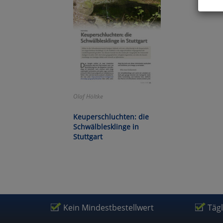
Hier 
Cook
fortg
nicht
Selbs
anpa
Ko
Olaf Höltke
Keuperschluchten: die
Wa
Schwälblesklinge in
Stuttgart
Pe
Ma
Kein Mindestbestellwert
Täg
Um