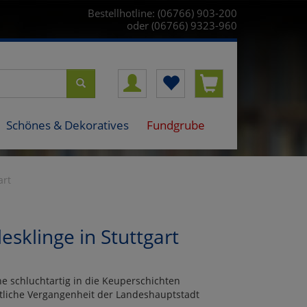
Bestellhotline: (06766) 903-200
oder (06766) 9323-960
Schönes & Dekoratives
Fundgrube
art
sklinge in Stuttgart
ne schluchtartig in die Keuperschichten
chtliche Vergangenheit der Landeshauptstadt