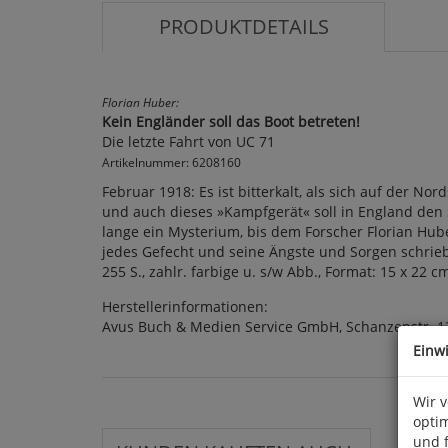
PRODUKTDETAILS
Florian Huber:
Kein Engländer soll das Boot betreten!
Die letzte Fahrt von UC 71
Artikelnummer: 6208160
Februar 1918: Es ist bitterkalt, als sich auf der N
und auch dieses »Kampfgerät« soll in England den 
lange ein Mysterium, bis dem Forscher Florian Hube
jedes Gefecht und seine Ängste und Sorgen schrieb.
255 S., zahlr. farbige u. s/w Abb., Format: 15 x 22 c
Herstellerinformationen:
Avus Buch & Medien Service GmbH, Schanzenstr. 1
Einw
Wir 
optim
und 