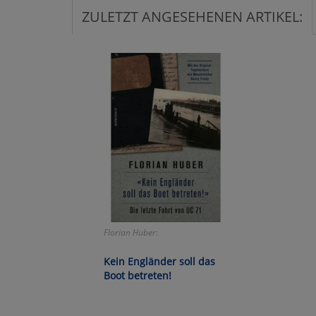
ZULETZT ANGESEHENEN ARTIKEL:
Ko
Wa
Pe
Ma
Um
Florian Huber:
Kein Engländer soll das
Boot betreten!