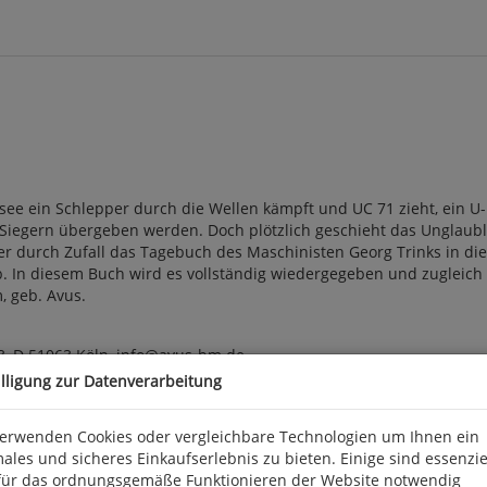
ordsee ein Schlepper durch die Wellen kämpft und UC 71 zieht, ein U-
Siegern übergeben werden. Doch plötzlich geschieht das Unglaubli
r durch Zufall das Tagebuch des Maschinisten Georg Trinks in die 
 In diesem Buch wird es vollständig wiedergegeben und zugleich ei
m, geb. Avus.
3, D 51063 Köln, info@avus-bm.de
illigung zur Datenverarbeitung
verwenden Cookies oder vergleichbare Technologien um Ihnen ein
ales und sicheres Einkaufserlebnis zu bieten. Einige sind essenzie
für das ordnungsgemäße Funktionieren der Website notwendig