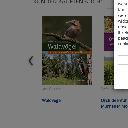
KUNDEN KAUFTEN AUCH:
währ
Komfo
werde
wide
unser
Ihr B
beach
Funkt
Hier 
Axel Gutjahr
Heiko Liebel/Kare
Cook
fortg
Waldvögel
Orchideenfüh
nicht
Murnauer Mo
Selbs
anpa