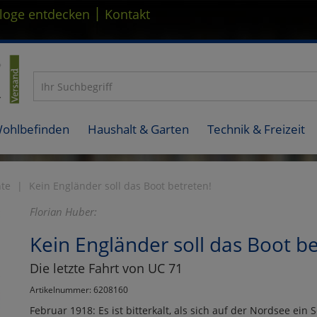
|
loge entdecken
Kontakt
Wohlbefinden
Haushalt & Garten
Technik & Freizeit
hte
Kein Engländer soll das Boot betreten!
Florian Huber:
Kein Engländer soll das Boot be
Die letzte Fahrt von UC 71
Artikelnummer: 6208160
Februar 1918: Es ist bitterkalt, als sich auf der Nordsee ei