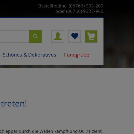
Bestellhotline: (06766) 903-200
oder (06766) 9323-960
Schönes & Dekoratives
Fundgrube
treten!
n Schlepper durch die Wellen kämpft und UC 71 zieht,