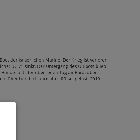
Boot der kaiserlichen Marine. Der Krieg ist verloren
che: UC 71 sinkt. Der Untergang des U-Boots blieb
Hände fällt, der über jeden Tag an Bord, über
n über hundert Jahre altes Rätsel gelöst. 2019.
ll