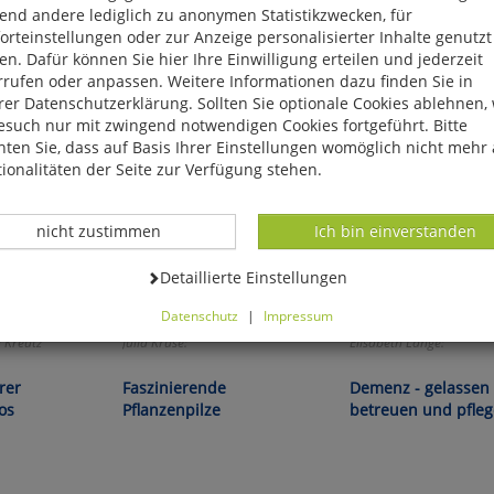
end andere lediglich zu anonymen Statistikzwecken, für
rteinstellungen oder zur Anzeige personalisierter Inhalte genutzt
n. Dafür können Sie hier Ihre Einwilligung erteilen und jederzeit
rrufen oder anpassen. Weitere Informationen dazu finden Sie in
er Datenschutzerklärung. Sollten Sie optionale Cookies ablehnen,
esuch nur mit zwingend notwendigen Cookies fortgeführt. Bitte
ten Sie, dass auf Basis Ihrer Einstellungen womöglich nicht mehr 
ionalitäten der Seite zur Verfügung stehen.
Datenverarbeitung -
Datenverarbeitung -
nicht zustimmen
Ich bin einverstanden
Datenverarbeitung -
Detaillierte Einstellungen
Datenschutz
|
Impressum
können Sie alle optionalen Cookies einstellen. Sollten Sie optionale
l Kreutz
Julia Kruse:
Elisabeth Lange:
ies ablehnen, wird Ihr Besuch nur mit zwingend notwendigen Cook
eführt. Bitte beachten Sie, dass auf Basis Ihrer Einstellungen womö
rer
Faszinierende
Demenz - gelassen
 mehr alle Funktionalitäten der Seite zur Verfügung stehen.
os
Pflanzenpilze
betreuen und pfle
tverständlich können Sie die Einstellungen jederzeit widerrufen o
ssen.