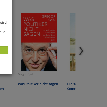
 wird
alle
Gregor Gysi:
ies
glich
Was Politiker nicht sagen
Die schönsten
gen
Sommergeschichten
der