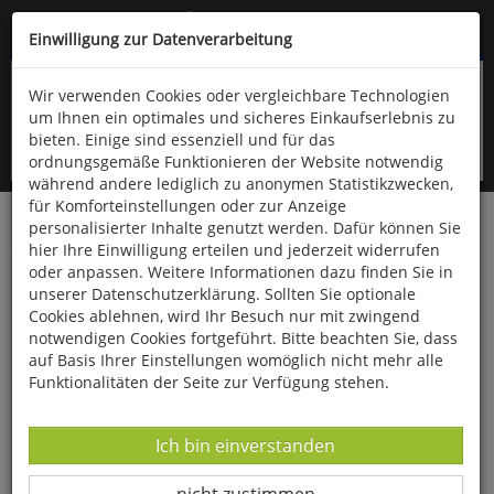
Kompletten Head der Seite überspringen
(06766) 903-200
oder (06766) 9323-960
Einwilligung zur Datenverarbeitung
Wir verwenden Cookies oder vergleichbare Technologien
um Ihnen ein optimales und sicheres Einkaufserlebnis zu
bieten. Einige sind essenziell und für das
ordnungsgemäße Funktionieren der Website notwendig
während andere lediglich zu anonymen Statistikzwecken,
für Komforteinstellungen oder zur Anzeige
personalisierter Inhalte genutzt werden. Dafür können Sie
Startseite
Bücher
Biologie allgemein
Botanik
hier Ihre Einwilligung erteilen und jederzeit widerrufen
oder anpassen. Weitere Informationen dazu finden Sie in
Faszinierende Pflanzenpilze
unserer Datenschutzerklärung. Sollten Sie optionale
Cookies ablehnen, wird Ihr Besuch nur mit zwingend
notwendigen Cookies fortgeführt. Bitte beachten Sie, dass
auf Basis Ihrer Einstellungen womöglich nicht mehr alle
Funktionalitäten der Seite zur Verfügung stehen.
Datenverarbeitung -
Ich bin einverstanden
Datenverarbeitung -