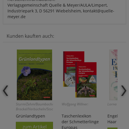
Verlagsgemeinschaft Quelle & Meyer/AULA/Limpert,
Industriepark 3, D 56291 Wiebelsheim, kontakt@quelle-
meyer.de
Kunden kauften auch:
Sturm/Zehm/Baumbach/v.
Wolfgang Willner:
Lorna Byrne:
Brackel/Verbücheln/Stock/Zimmermann:
Grünlandtypen
Taschenlexikon
Engel in 
der Schmetterlinge
Haar
zum Artikel
Europas