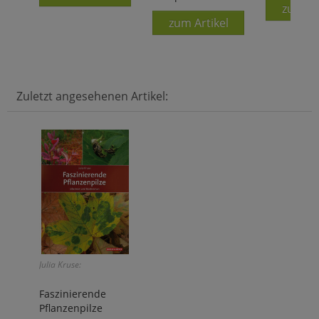
zum Ar
zum Artikel
Zuletzt angesehenen Artikel:
Julia Kruse:
Faszinierende
Pflanzenpilze