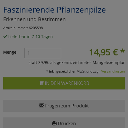
Faszinierende Pflanzenpilze
Marketing
Erkennen und Bestimmen
Umfragetools
Artikelnummer: 6205598
Lieferbar in 7-10 Tagen
Cookies
Alle Akzeptieren
14,95
€
*
Menge
Cookies
Einstellungen speichern
statt 39,95, als gekennzeichnetes Mängelexemplar
* inkl. gesetzlicher MwSt und zzgl.
Versandkosten
zu Haupptseite Zustimmun
zurück
IN DEN WARENKORB
Fragen zum Produkt
Drucken