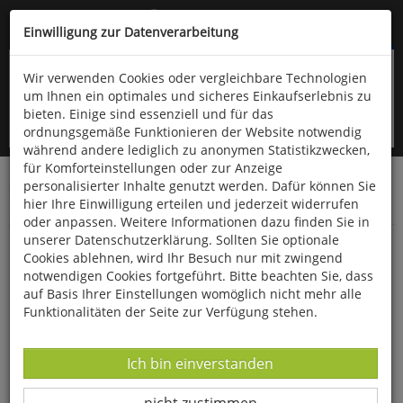
Kompletten Head der Seite überspringen
(06766) 903-200
oder (06766) 9323-960
Einwilligung zur Datenverarbeitung
Wir verwenden Cookies oder vergleichbare Technologien
um Ihnen ein optimales und sicheres Einkaufserlebnis zu
bieten. Einige sind essenziell und für das
ordnungsgemäße Funktionieren der Website notwendig
während andere lediglich zu anonymen Statistikzwecken,
für Komforteinstellungen oder zur Anzeige
personalisierter Inhalte genutzt werden. Dafür können Sie
Startseite
Bücher
Limpert Verlag
hier Ihre Einwilligung erteilen und jederzeit widerrufen
Kindergarten, Schule- und Vereinssport
Verschiedenes
oder anpassen. Weitere Informationen dazu finden Sie in
unserer Datenschutzerklärung. Sollten Sie optionale
Ich will auch... wie Du!
Cookies ablehnen, wird Ihr Besuch nur mit zwingend
notwendigen Cookies fortgeführt. Bitte beachten Sie, dass
auf Basis Ihrer Einstellungen womöglich nicht mehr alle
Funktionalitäten der Seite zur Verfügung stehen.
Datenverarbeitung -
Ich bin einverstanden
Datenverarbeitung -