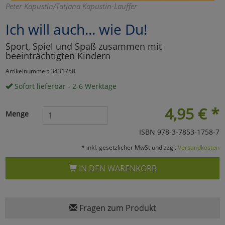
Peter Kapustin/Tatjana Kapustin-Lauffer
Marketing
Ich will auch... wie Du!
Sport, Spiel und Spaß zusammen mit
Umfragetools
beeinträchtigten Kindern
Artikelnummer: 3431758
Cookies
Alle Akzeptieren
Sofort lieferbar - 2-6 Werktage
Cookies
Einstellungen speichern
4,95
€
*
Menge
zu Haupptseite Zustimmun
zurück
ISBN 978-3-7853-1758-7
* inkl. gesetzlicher MwSt und zzgl.
Versandkosten
IN DEN WARENKORB
Fragen zum Produkt