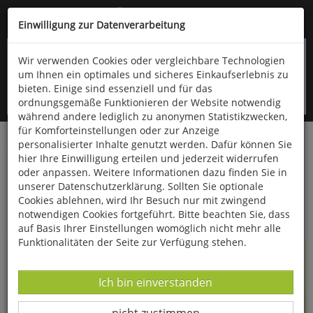
Kompletten Head der Seite überspringen
(06766) 903-200
oder (06766) 9323-960
Einwilligung zur Datenverarbeitung
Wir verwenden Cookies oder vergleichbare Technologien
um Ihnen ein optimales und sicheres Einkaufserlebnis zu
bieten. Einige sind essenziell und für das
ordnungsgemäße Funktionieren der Website notwendig
während andere lediglich zu anonymen Statistikzwecken,
für Komforteinstellungen oder zur Anzeige
personalisierter Inhalte genutzt werden. Dafür können Sie
Startseite
Informationen
hier Ihre Einwilligung erteilen und jederzeit widerrufen
oder anpassen. Weitere Informationen dazu finden Sie in
Uppps...
unserer Datenschutzerklärung. Sollten Sie optionale
Cookies ablehnen, wird Ihr Besuch nur mit zwingend
Sie sind weitergeleitet worden !
notwendigen Cookies fortgeführt. Bitte beachten Sie, dass
auf Basis Ihrer Einstellungen womöglich nicht mehr alle
Funktionalitäten der Seite zur Verfügung stehen.
Die Seite, das Produkt oder die Kategorie, die Sie versucht
haben zu öffnen, gibt es leider nicht mehr in unserem
Datenverarbeitung -
Ich bin einverstanden
Shop.
Datenverarbeitung -