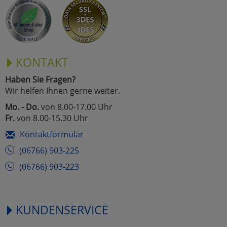
Marketing
Umfragetools
KONTAKT
Haben Sie Fragen?
Cookies
Alle Akzeptieren
Wir helfen Ihnen gerne weiter.
Cookies
Mo. - Do.
von 8.00-17.00 Uhr
Einstellungen speichern
Fr.
von 8.00-15.30 Uhr
zu Haupptseite Zustimmun
zurück
Kontaktformular
(06766) 903-225
(06766) 903-223
KUNDENSERVICE