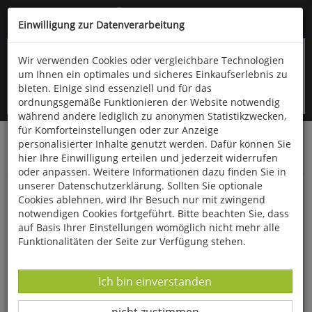
Kompletten Head der Seite überspringen
(06766) 903-200
oder (06766) 9323-960
Einwilligung zur Datenverarbeitung
Wir verwenden Cookies oder vergleichbare Technologien
um Ihnen ein optimales und sicheres Einkaufserlebnis zu
bieten. Einige sind essenziell und für das
ordnungsgemäße Funktionieren der Website notwendig
während andere lediglich zu anonymen Statistikzwecken,
für Komforteinstellungen oder zur Anzeige
personalisierter Inhalte genutzt werden. Dafür können Sie
Startseite
Bücher
Quelle & Meyer Verlag
hier Ihre Einwilligung erteilen und jederzeit widerrufen
Geowissenschaften
Paläontologie
oder anpassen. Weitere Informationen dazu finden Sie in
unserer Datenschutzerklärung. Sollten Sie optionale
Jura-Ammoniten
Cookies ablehnen, wird Ihr Besuch nur mit zwingend
notwendigen Cookies fortgeführt. Bitte beachten Sie, dass
auf Basis Ihrer Einstellungen womöglich nicht mehr alle
Funktionalitäten der Seite zur Verfügung stehen.
Datenverarbeitung -
Ich bin einverstanden
Datenverarbeitung -