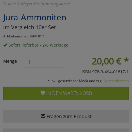
Quelle & Meyer Bestimmungskarte
Marketing
Jura-Ammoniten
im Vergleich 10er Set
Umfragetools
Artikelnummer: 4941817
Sofort lieferbar - 2-6 Werktage
Cookies
Alle Akzeptieren
20,00
€
*
Menge
Cookies
Einstellungen speichern
ISBN 978-3-494-01817-1
zu Haupptseite Zustimmun
zurück
* inkl. gesetzlicher MwSt und zzgl.
Versandkosten
IN DEN WARENKORB
Fragen zum Produkt